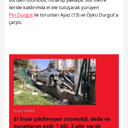
sürülen otomobil, hızlanıp yaklaşık 300 metre
ileride kaldırımda el ele tutuşarak yürüyen
Piri Durgut
ile torunları Ayaz (13) ve Öykü Durgut'a
çarptı.
İLGILI HABER
El freni çekilmeyen otomobil, dede ve
torunlarını ezdi: 1 ölü, 2 ağır yaralı