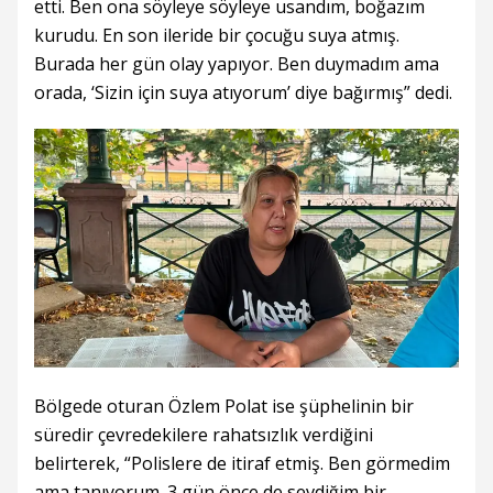
etti. Ben ona söyleye söyleye usandım, boğazım
kurudu. En son ileride bir çocuğu suya atmış.
Burada her gün olay yapıyor. Ben duymadım ama
orada, ‘Sizin için suya atıyorum’ diye bağırmış” dedi.
Bölgede oturan Özlem Polat ise şüphelinin bir
süredir çevredekilere rahatsızlık verdiğini
belirterek, “Polislere de itiraf etmiş. Ben görmedim
ama tanıyorum. 3 gün önce de sevdiğim bir