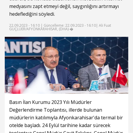
medyasını zapt etmeyi değil, saygınlığını artırmayı
hedeflediğini söyledi.
22.09.2023 - 16:10 |
Güncelleme: 22.09.2023 - 16:10
| Ali Fuat
GÜÇLÜER/AFYONKARAHİSAR, (DHA)-�
Basın İlan Kurumu 2023 Yılı Müdürler
Değerlendirme Toplantısı, illerde bulunan
müdürlerin katılımıyla Afyonkarahisar'da termal bir
otelde başladı. 24 Eylül tarihine kadar sürecek