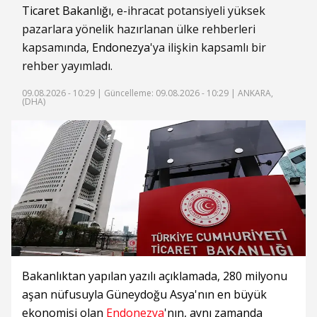
Ticaret Bakanlığı
, e-ihracat potansiyeli yüksek
pazarlara yönelik hazırlanan ülke rehberleri
kapsamında,
Endonezya
'ya ilişkin kapsamlı bir
rehber yayımladı.
09.08.2026 - 10:29 |
Güncelleme: 09.08.2026 - 10:29
| ANKARA,
(DHA)
Bakanlıktan yapılan yazılı açıklamada, 280 milyonu
aşan nüfusuyla Güneydoğu Asya'nın en büyük
ekonomisi olan
Endonezya
'nın, aynı zamanda