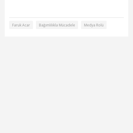
Faruk Acar
Bağımlılıkla Mücadele
Medya Rolü