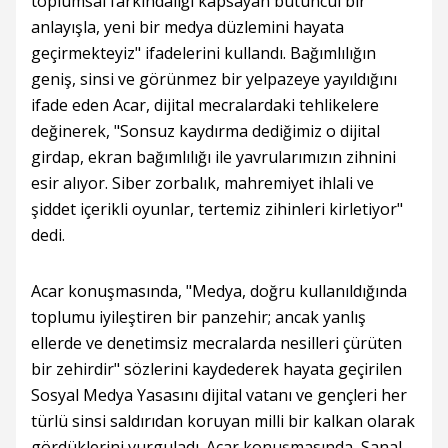
toplumsal farkındalığı kapsayan bütüncül bir
anlayışla, yeni bir medya düzlemini hayata
geçirmekteyiz" ifadelerini kullandı. Bağımlılığın
geniş, sinsi ve görünmez bir yelpazeye yayıldığını
ifade eden Acar, dijital mecralardaki tehlikelere
değinerek, "Sonsuz kaydırma dediğimiz o dijital
girdap, ekran bağımlılığı ile yavrularımızın zihnini
esir alıyor. Siber zorbalık, mahremiyet ihlali ve
şiddet içerikli oyunlar, tertemiz zihinleri kirletiyor"
dedi.
Acar konuşmasında, "Medya, doğru kullanıldığında
toplumu iyileştiren bir panzehir; ancak yanlış
ellerde ve denetimsiz mecralarda nesilleri çürüten
bir zehirdir" sözlerini kaydederek hayata geçirilen
Sosyal Medya Yasasını dijital vatanı ve gençleri her
türlü sinsi saldırıdan koruyan milli bir kalkan olarak
gördüklerini vurguladı. Acar konuşmasında, Sanal