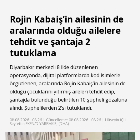
Rojin Kabaiş’in ailesinin de
aralarında olduğu ailelere
tehdit ve şantaja 2
tutuklama
Diyarbakır merkezli 8 ilde düzenlenen
operasyonda, dijital platformlarda kod isimlerle
örgütlenen, aralarında
Rojin Kabaiş
’in ailesinin de
olduğu çocuklarını yitirmiş aileleri
tehdit
edip,
şantajda bulunduğu belirtilen 10 şüpheli gözaltına
alındı. Şüphelilerden 2’si tutuklandı.
08.08.2026 - 08:26 |
Güncelleme: 08.08.2026 - 08:26
| Hüseyin İÇLİ-
Seyfettin EKEN/DİYARBAKIR, (DHA)-