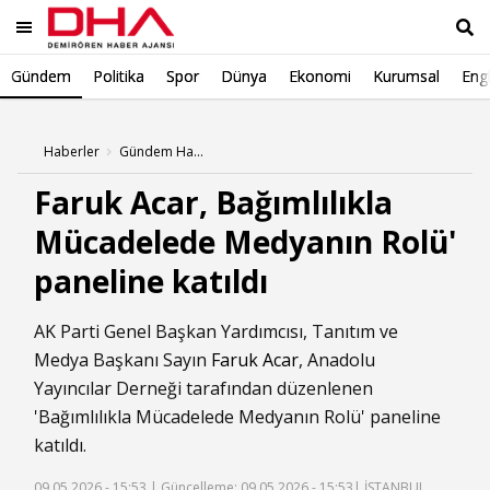
Gündem
Politika
Spor
Dünya
Ekonomi
Kurumsal
Engl
Ara
Haberler
Gündem Haberleri
Faruk Acar, Bağımlılıkla
Mücadelede Medyanın Rolü'
paneline katıldı
AK Parti Genel Başkan Yardımcısı, Tanıtım ve
Medya Başkanı Sayın
Faruk Acar
, Anadolu
Yayıncılar Derneği tarafından düzenlenen
'Bağımlılıkla Mücadelede Medyanın Rolü' paneline
katıldı.
09.05.2026 - 15:53 |
Güncelleme: 09.05.2026 - 15:53
| İSTANBUL