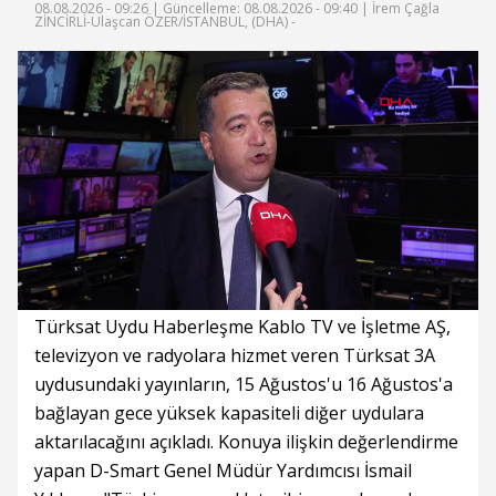
08.08.2026 - 09:26 |
Güncelleme: 08.08.2026 - 09:40
| İrem Çağla
ZİNCİRLİ-Ulaşcan ÖZER/İSTANBUL, (DHA) -
Süre
Toplam
Süre
/
Yükleniyor
Yüklendi
:
:
0%
0%
Türksat Uydu Haberleşme Kablo TV ve İşletme AŞ,
televizyon ve radyolara hizmet veren Türksat 3A
uydusundaki yayınların, 15 Ağustos'u 16 Ağustos'a
bağlayan gece yüksek kapasiteli diğer uydulara
aktarılacağını açıkladı. Konuya ilişkin değerlendirme
yapan D-Smart Genel Müdür Yardımcısı İsmail