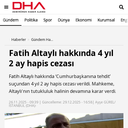
Gündem
Politika
Spor
Dünya
Ekonomi
Kurumsal
Engl
Ara
Haberler
Gündem Haberleri
Fatih Altaylı hakkında 4 yıl
2 ay hapis cezası
Fatih Altaylı
hakkında ‘Cumhurbaşkanına tehdit’
suçundan 4 yıl 2 ay hapis cezası verildi. Mahkeme,
Altaylı'nın tutukluluk halinin devamına karar verdi.
26.11.2025 - 09:39 |
Güncelleme: 29.12.2025 - 16:58
| Ayşe GÜREL/
İSTANBUL (DHA)-