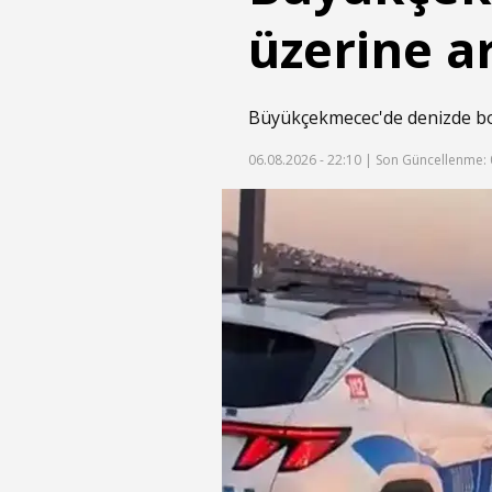
üzerine a
Büyükçekmecec'de denizde boğu
06.08.2026 - 22:10 |
Son Güncellenme: 