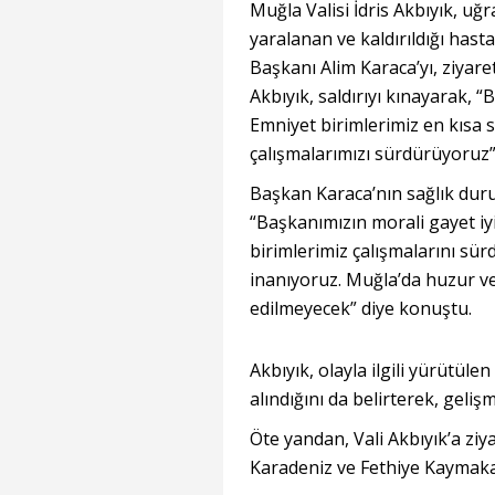
Muğla Valisi İdris Akbıyık, uğr
yaralanan ve kaldırıldığı hast
Başkanı Alim Karaca’yı, ziyare
Akbıyık, saldırıyı kınayarak, “
Emniyet birimlerimiz en kısa 
çalışmalarımızı sürdürüyoruz”
Başkan Karaca’nın sağlık dur
“Başkanımızın morali gayet iyi
birimlerimiz çalışmalarını sü
inanıyoruz. Muğla’da huzur 
edilmeyecek” diye konuştu.
Akbıyık, olayla ilgili yürütül
alındığını da belirterek, geli
Öte yandan, Vali Akbıyık’a zi
Karadeniz ve Fethiye Kaymakam