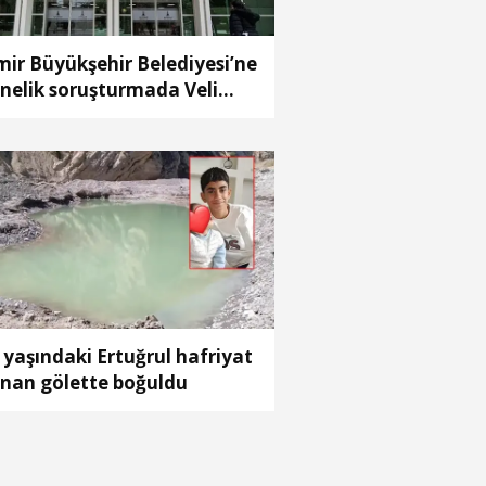
mir Büyükşehir Belediyesi’ne
nelik soruşturmada Veli
baba'nın ağabeyi
tuklandı
 yaşındaki Ertuğrul hafriyat
ınan gölette boğuldu