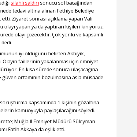
adığı
silahlı saldırı
sonucu sol bacağından
anede tedavi altına alınan Fethiye Belediye
t etti. Ziyaret sonrası açıklama yapan Vali
Bu olayı yapan ya da yaptıran kişileri kınıyoruz.
sürede olayı çözecektir. Çok yönlü ve kapsamlı
 dedi.
umunun iyi olduğunu belirten Akbıyık,
. Olayın faillerinin yakalanması için emniyet
rdürüyor. En kısa sürede sonuca ulaşacağına
ve güven ortamının bozulmasına asla müsaade
en soruşturma kapsamında 1 kişinin gözaltına
şmelerin kamuoyuyla paylaşılacağını söyledi.
yarette; Muğla İl Emniyet Müdürü Süleyman
ı Fatih Akkaya da eşlik etti.