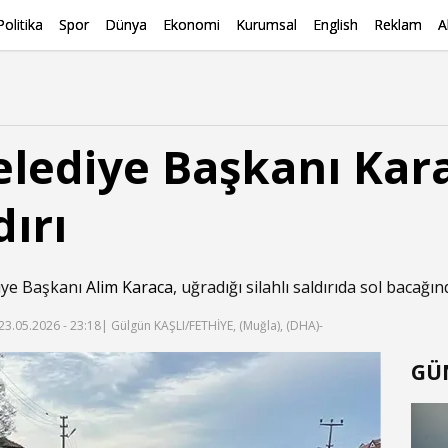
Politika
Spor
Dünya
Ekonomi
Kurumsal
English
Reklam
A
elediye Başkanı Kar
dırı
diye Başkanı
Alim Karaca
, uğradığı silahlı saldırıda sol bacağı
23.05.2026 - 23:18
| Gülgün KAŞLI/FETHİYE, (Muğla), (DHA)-
GÜ