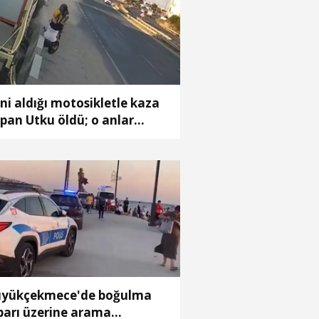
ni aldığı motosikletle kaza
pan Utku öldü; o anlar
amerada
yükçekmece'de boğulma
barı üzerine arama