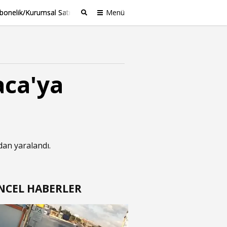
bonelik/Kurumsal Satış
Menü
Ara
aca'ya
ndan yaralandı.
NCEL HABERLER