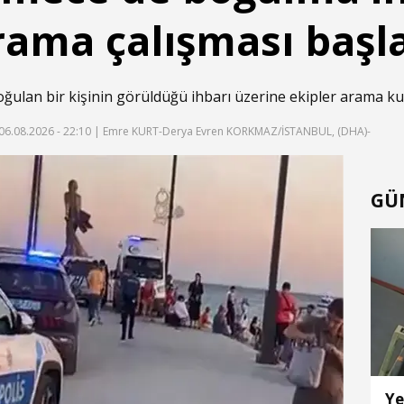
rama çalışması başla
lan bir kişinin görüldüğü ihbarı üzerine ekipler arama kur
06.08.2026 - 22:10
| Emre KURT-Derya Evren KORKMAZ/İSTANBUL, (DHA)-
GÜ
Ye