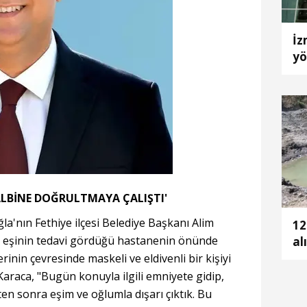
İz
yö
Ağ
tu
KALBİNE DOĞRULTMAYA ÇALIŞTI'
ğla'nın Fethiye ilçesi Belediye Başkanı Alim
12
, eşinin tedavi gördüğü hastanenin önünde
al
rinin çevresinde maskeli ve eldivenli bir kişiyi
araca, "Bugün konuyla ilgili emniyete gidip,
en sonra eşim ve oğlumla dışarı çıktık. Bu