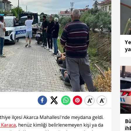
Ye
ya
k
ethiye ilçesi Akarca Mahallesi'nde meydana geldi.
Bü
 Karaca
, henüz kimliği belirlenemeyen kişi ya da
ih