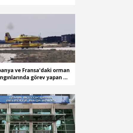
lışması başlatıldı
panya ve Fransa'daki orman
ngınlarında görev yapan 4
ak Türkiye'ye döndü