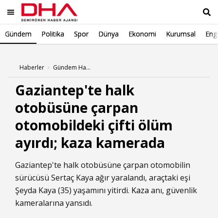
Gündem
Politika
Spor
Dünya
Ekonomi
Kurumsal
Engl
Ara
Haberler
Gündem Haberleri
Gaziantep'te halk
otobüsüne çarpan
otomobildeki çifti ölüm
ayırdı; kaza kamerada
Gaziantep'te halk otobüsüne çarpan otomobilin
sürücüsü Sertaç Kaya ağır yaralandı, araçtaki eşi
Şeyda Kaya (35) yaşamını yitirdi.
Kaza
anı, güvenlik
kameralarına yansıdı.