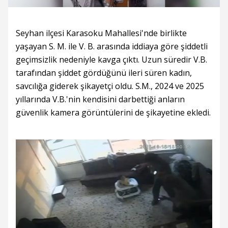
Yükleniyor
Yüklendi
:
:
0%
0%
Seyhan ilçesi Karasoku Mahallesi'nde birlikte
yaşayan S. M. ile V. B. arasında iddiaya göre şiddetli
geçimsizlik nedeniyle kavga çıktı. Uzun süredir V.B.
tarafından şiddet gördüğünü ileri süren kadın,
savcılığa giderek şikayetçi oldu. S.M., 2024 ve 2025
yıllarında V.B.'nin kendisini darbettiği anların
güvenlik kamera görüntülerini de şikayetine ekledi.