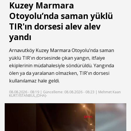
Kuzey Marmara
Otoyolu’nda saman yüklü
TIR'ın dorsesi alev alev
yandı
Arnavutköy
Kuzey Marmara Otoyolu
’nda saman
yüklü TIR'ın dorsesinde çıkan yangın, itfaiye
ekiplerinin müdahalesiyle söndürüldü. Yangında
ölen ya da yaralanan olmazken, TIR'ın dorsesi
kullanılamaz hale geldi.
08.08.2026 - 08:19 |
Güncelleme: 08.08.2026 - 08:23
| Mehmet Kaan
KURT/İSTANBUL,(DHA)-