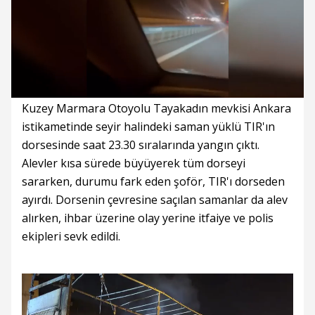
Süre
Toplam
Süre
/
Yükleniyor
Yüklendi
:
:
0%
0%
Kuzey Marmara Otoyolu Tayakadın mevkisi Ankara
istikametinde seyir halindeki saman yüklü TIR'ın
dorsesinde saat 23.30 sıralarında yangın çıktı.
Alevler kısa sürede büyüyerek tüm dorseyi
sararken, durumu fark eden şoför, TIR'ı dorseden
ayırdı. Dorsenin çevresine saçılan samanlar da alev
alırken, ihbar üzerine olay yerine itfaiye ve polis
ekipleri sevk edildi.