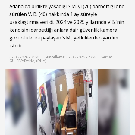
Adana
'da birlikte yaşadığı S.M.'yi (26) darbettiği öne
sürülen V. B. (40) hakkında 1 ay süreyle
uzaklaştırma verildi. 2024 ve 2025 yıllarında V.B.'nin
kendisini darbettiği anlara dair güvenlik kamera
görüntülerini paylaşan S.M., yetkililerden yardım
istedi.
07.08.2026 - 21:41 |
Güncelleme: 07.08.2026 - 23:46
| Serhat
GÜLER/ADANA, (DHA) -
Süre
Toplam
Süre
/