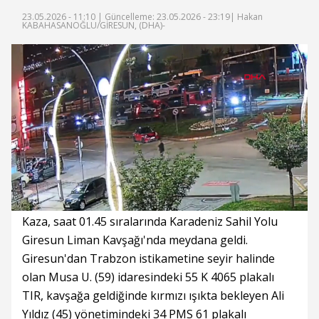
23.05.2026 - 11:10 |
Güncelleme: 23.05.2026 - 23:19
| Hakan
KABAHASANOĞLU/GİRESUN, (DHA)-
Süre
Toplam
Süre
/
Yükleniyor
Yüklendi
:
:
0%
0%
Kaza, saat 01.45 sıralarında Karadeniz Sahil Yolu
Giresun Liman Kavşağı'nda meydana geldi.
Giresun'dan Trabzon istikametine seyir halinde
olan Musa U. (59) idaresindeki 55 K 4065 plakalı
TIR, kavşağa geldiğinde kırmızı ışıkta bekleyen Ali
Yıldız (45) yönetimindeki 34 PMS 61 plakalı