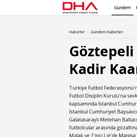
Gündem
Haberler
Gündem Haberleri
Göztepeli
Kadir Kaa
Türkiye
Futbol
Federasyonu'nu
Futbol Disiplin Kurulu'na sev
kapsamında İstanbul Cumhuriye
İstanbul Cumhuriyet Başsavcılı
Galatasaraylı Metehan Baltacı
futbolcular arasında gözaltına
Malak ve 1'inci Lig'de
Manisa 