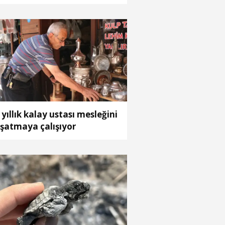
 yıllık kalay ustası mesleğini
şatmaya çalışıyor