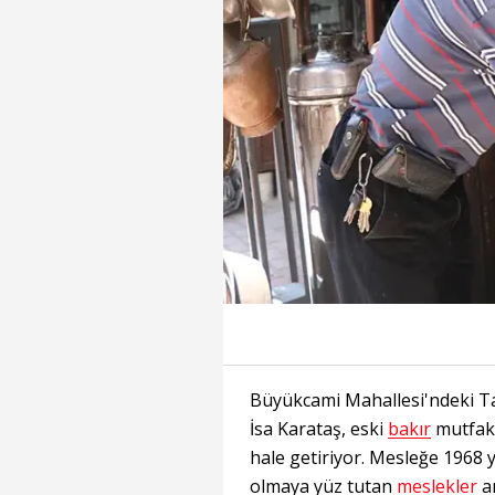
Büyükcami Mahallesi'ndeki Tar
İsa Karataş, eski
bakır
mutfak 
hale getiriyor. Mesleğe 1968 y
olmaya yüz tutan
meslekler
a