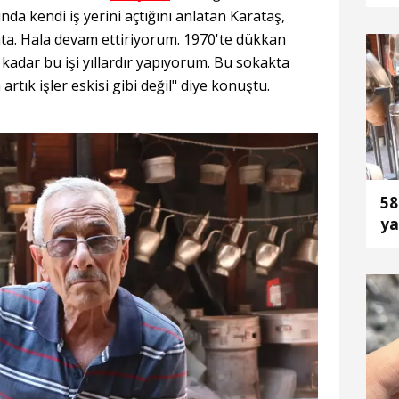
nda kendi iş yerini açtığını anlatan Karataş,
ta. Hala devam ettiriyorum. 1970'te dükkan
a kadar bu işi yıllardır yapıyorum. Bu sokakta
artık işler eskisi gibi değil" diye konuştu.
58
ya