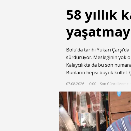
58 yıllık 
yaşatmaya
Bolu
'da tarihi Yukarı Çarşı’d
sürdürüyor. Mesleğinin yok olm
Kalaycılıkta da bu son numara
Bunların hepsi büyük külfet. 
07.08.2026 - 10:00 |
Son Güncellenme: 