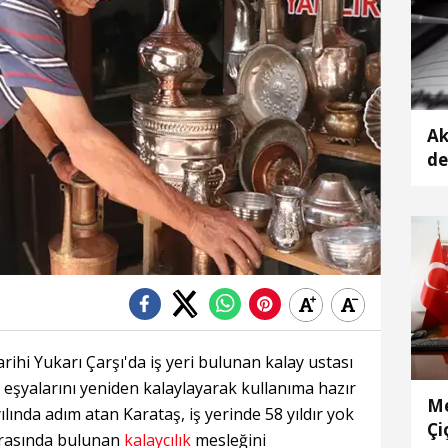
Ak
d
ihi Yukarı Çarşı'da iş yeri bulunan kalay ustası
eşyalarını yeniden kalaylayarak kullanıma hazır
Me
ılında adım atan Karataş, iş yerinde 58 yıldır yok
Çi
rasında bulunan
kalaycılık
mesleğini