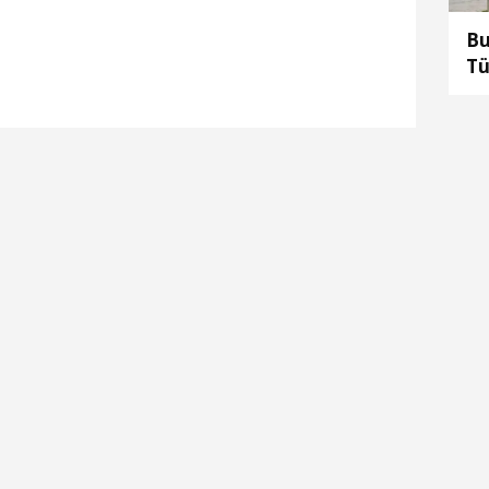
Bu
Tü
Pa
sa
im