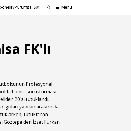
bonelik/Kurumsal Satış
Menü
Ara
sa FK'lı
futbolcunun Profesyonel
tbolda bahis" soruşturması
liden 20'si tutuklandı.
sorguları yapılan aralarında
utuklarken, tutuklanan
si
Göztepe
'den İzzet Furkan