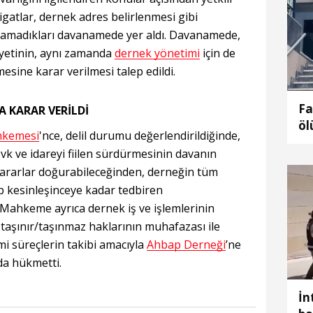
ligatlar, dernek adres belirlenmesi gibi
lamadıkları davanamede yer aldı. Davanamede,
eyetinin, aynı zamanda
dernek yönetimi
için de
esine karar verilmesi talep edildi.
Fa
 KARAR VERİLDİ
öl
ahkemesi
'nce, delil durumu değerlendirildiğinde,
al
vk ve idareyi fiilen sürdürmesinin davanın
ed
zararlar doğurabileceğinden, derneğin tüm
ıp kesinleşinceye kadar tedbiren
 Mahkeme ayrıca dernek iş ve işlemlerinin
 taşınır/taşınmaz haklarının muhafazası ile
esmi süreçlerin takibi amacıyla
Ahbap Derneği
’ne
da hükmetti.
İn