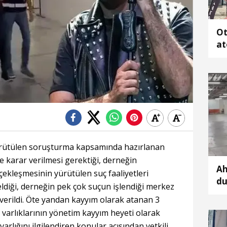
Ot
at
ka
ürütülen soruşturma kapsamında hazırlanan
 karar verilmesi gerektiği, derneğin
Ah
ekleşmesinin yürütülen suç faaliyetleri
du
diği, derneğin pek çok suçun işlendiği merkez
ka
r verildi. Öte yandan kayyım olarak atanan 3
l varlıklarının yönetim kayyım heyeti olarak
varlığını ilgilendiren konular açısından yetkili