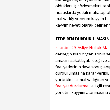
oldukları, iş sözleşmeleri, teb
hususlarda yetkili muhatap o
mal varlığı yönetim kayyım h
kayyım heyeti olarak belirlenm
TEDBİREN DURDURULMASINA
İstanbul 29. Asliye Hukuk M
derneğin idari organlarının se
amacını sakatlayabileceği ve 
faaliyetlerinin dava sonuçlan
durdurulmasına karar verildi.
yürütülmesi, mal varlığının ve
faaliyet durdurma
ile ilgili r
yönetim kayyımı atanmasına 