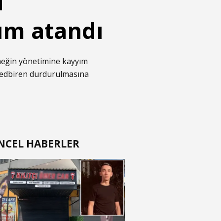
i
ım atandı
neğin yönetimine kayyım
 tedbiren durdurulmasına
NCEL HABERLER