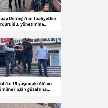
bap Derneği'nin faaliyetleri
rduruldu, yönetimine
yyım atandı
tih'te 19 yaşındaki Ali'nin
ümüne ilişkin gözaltına
ınan 8 şüpheli adliyeye sevk
ildi