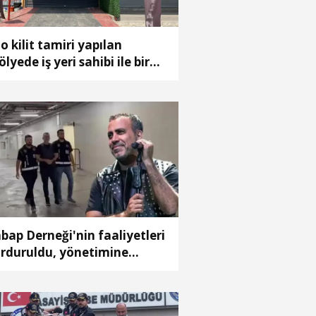
o kilit tamiri yapılan
ölyede iş yeri sahibi ile bir
dın ölü bulundu
bap Derneği'nin faaliyetleri
rduruldu, yönetimine
yyım atandı