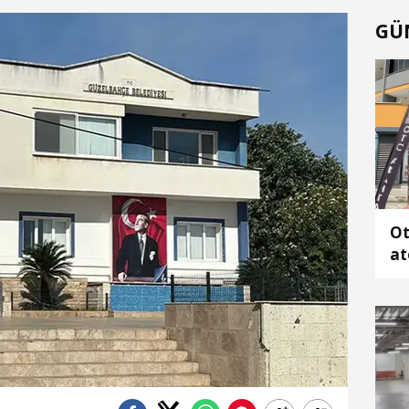
GÜ
Ot
at
ka