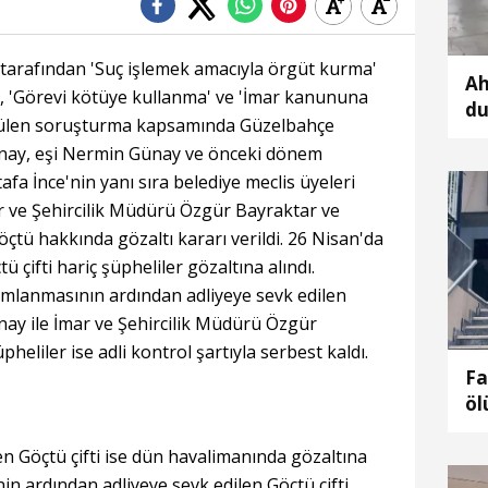
 tarafından 'Suç işlemek amacıyla örgüt kurma'
Ah
', 'Görevi kötüye kullanma' ve 'İmar kanununa
du
tülen soruşturma kapsamında Güzelbahçe
ka
nay, eşi Nermin Günay ve önceki dönem
a İnce'nin yanı sıra belediye meclis üyeleri
r ve Şehircilik Müdürü Özgür Bayraktar ve
Göçtü hakkında gözaltı kararı verildi. 26 Nisan'da
çifti hariç şüpheliler gözaltına alındı.
mlanmasının ardından adliyeye sevk edilen
ay ile İmar ve Şehircilik Müdürü Özgür
heliler ise adli kontrol şartıyla serbest kaldı.
Fa
öl
al
ed
en Göçtü çifti ise dün havalimanında gözaltına
nin ardından adliyeye sevk edilen Göçtü çifti,