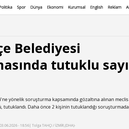
Politika
Spor
Dünya
Ekonomi
Kurumsal
English
Reklam
A
e Belediyesi
asında tutuklu sayıs
i'ne yönelik soruşturma kapsamında gözaltına alınan meclis 
çlü, tutuklandı. Daha önce 2 kişinin tutuklandığı soruşturmada
03.06.2026 - 18:56
| Tolga TAHÇI / İZMİR,(DHA)-