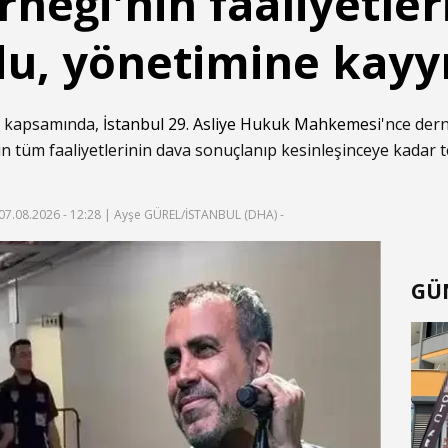
neği'nin faaliyetler
u, yönetimine kayy
 kapsamında,
İstanbul 29. Asliye Hukuk Mahkemesi
'nce der
in tüm faaliyetlerinin dava sonuçlanıp kesinleşinceye kadar
07.08.2026 - 12:28
| Ayşe GÜREL/İSTANBUL (DHA) -
GÜ