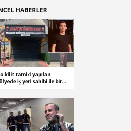
NCEL HABERLER
o kilit tamiri yapılan
ölyede iş yeri sahibi ile bir
dın ölü bulundu