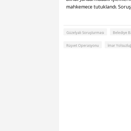
mahkemece tutuklandı. Soruşt
Güzelyalı Soruşturması
Belediye B
Rüşvet Operasyonu
İmar Yolsuzlu