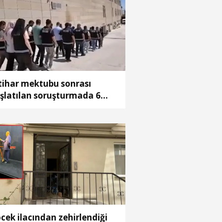
tihar mektubu sonrası
şlatılan soruşturmada 6
feci tutuklandı
cek ilacından zehirlendiği