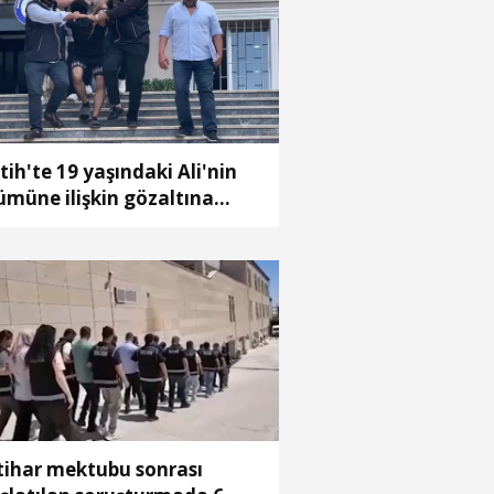
tih'te 19 yaşındaki Ali'nin
ümüne ilişkin gözaltına
ınan 8 şüpheli adliyeye sevk
ildi
tihar mektubu sonrası