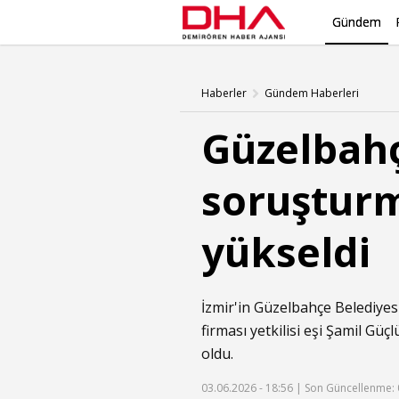
Gündem
Haberler
Gündem Haberleri
Güzelbahç
soruşturm
yükseldi
İzmir'in Güzelbahçe Belediyes
firması yetkilisi eşi Şamil Gü
oldu.
03.06.2026 - 18:56 |
Son Güncellenme: 