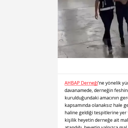
AHBAP Derneği
’ne yönelik y
davanamede, derneğin feshine
kurulduğundaki amacının gerç
kapsamında olanaksız hale gel
haline geldiği tespitlerine ye
kişilik heyetin derneğe ait ma
atandığı, heyetin yalnızca mal 