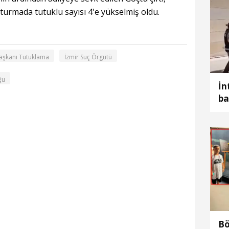
urmada tutuklu sayısı 4'e yükselmiş oldu.
aşkanı Tutuklama
İzmir Suç Örgütü
ğu
İn
ba
te
Bö