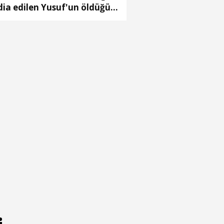
dia edilen Yusuf'un öldüğü
aya ilişkin 2 tutuklama