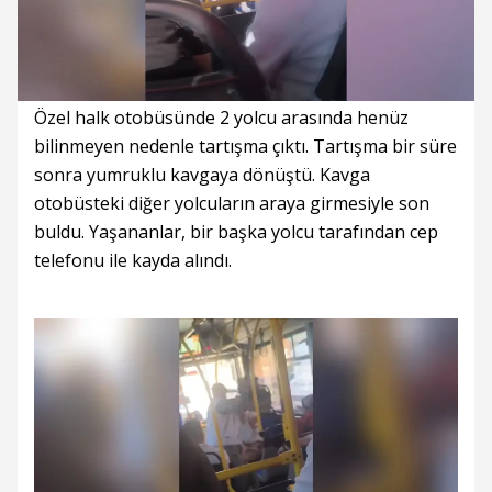
Süre
Toplam
Süre
/
Yükleniyor
Yüklendi
:
:
0%
0%
Özel halk otobüsünde 2 yolcu arasında henüz
bilinmeyen nedenle tartışma çıktı. Tartışma bir süre
sonra yumruklu kavgaya dönüştü. Kavga
otobüsteki diğer yolcuların araya girmesiyle son
buldu. Yaşananlar, bir başka yolcu tarafından cep
telefonu ile kayda alındı.