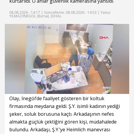
kurtarıldı. O anlar güvenlik kamerasına yansıdı.
08.08.2026 - 14:17 |
Güncelleme: 08.08.2026 - 14:53
| Yavuz
YILMAZ/İNEGÖL (Bursa), (DHA)-
Süre
Toplam
Süre
/
Yükleniyor
Yüklendi
:
:
0%
0%
Olay, İnegöl’de faaliyet gösteren bir koltuk
firmasında meydana geldi. Ş.Y. isimli kadının yediği
şeker, soluk borusuna kaçtı. Arkadaşının nefes
almakta güçlük çektiğini gören kişi, müdahalede
bulundu. Arkadaşı, Ş.Y.’ye Heimlich manevrası