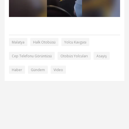
Malatya
Halk Otobüsü
Yolcu Kavgası
Cep Telefonu Görüntüsü
Otobüs Yolcuları
Asayiş
Haber
Gündem
Video