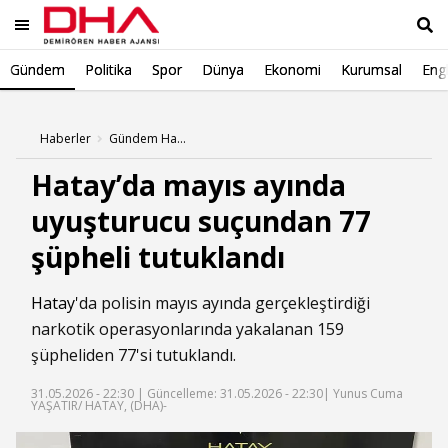
Gündem
Politika
Spor
Dünya
Ekonomi
Kurumsal
Engl
Ara
Haberler
Gündem Haberleri
Hatay’da mayıs ayında
uyuşturucu suçundan 77
şüpheli tutuklandı
Hatay
'da polisin mayıs ayında gerçekleştirdiği
narkotik operasyonlarında yakalanan 159
şüpheliden 77'si tutuklandı.
31.05.2026 - 22:30 |
Güncelleme: 31.05.2026 - 22:30
| Yunus Cuma
YAŞATIR/ HATAY, (DHA)-