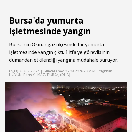
Bursa'da yumurta
işletmesinde yangın
Bursa'nın Osmangazi ilçesinde bir yumurta
işletmesinde yangın çıktı. 1 itfaiye görevlisinin
dumandan etkilendiği yangına müdahale sürüyor.
05.08.2026 - 23:24 |
Güncelleme: 05.08.2026 - 23:24
| Yiğithan
HÜYÜK- Barış YILMAZ/ BURSA, (DHA)-