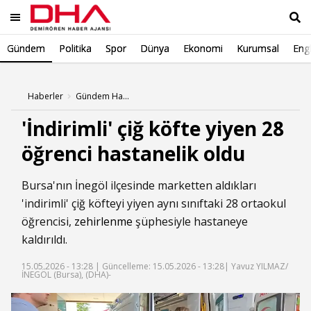
Gündem
Politika
Spor
Dünya
Ekonomi
Kurumsal
Engl
Ara
Haberler
Gündem Haberleri
'İndirimli' çiğ köfte yiyen 28
öğrenci hastanelik oldu
Bursa'nın İnegöl ilçesinde marketten aldıkları
'indirimli' çiğ köfteyi yiyen aynı sınıftaki 28 ortaokul
öğrencisi,
zehirlenme
şüphesiyle hastaneye
kaldırıldı.
15.05.2026 - 13:28 |
Güncelleme: 15.05.2026 - 13:28
| Yavuz YILMAZ/
İNEGÖL (Bursa), (DHA)-