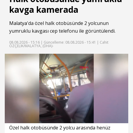
kavga kamerada
Malatya
'da özel halk otobüsünde 2 yolcunun
yumruklu kavgası cep telefonu ile görüntülendi.
08.08.2026 - 15:16 |
Güncelleme: 08.08.2026 - 15:41
| Cahit
ÖZÇELİK/MALATYA, (DHA)-
Süre
Toplam
Süre
/
Yükleniyor
Yüklendi
:
:
0%
0%
Özel halk otobüsünde 2 yolcu arasında henüz