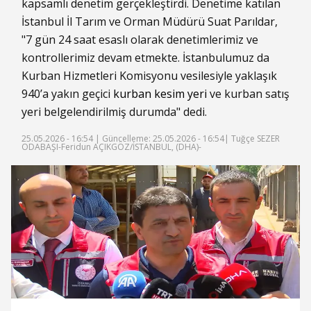
kapsamlı denetim gerçekleştirdi. Denetime katılan
İstanbul İl Tarım ve Orman Müdürü Suat Parıldar,
"7 gün 24 saat esaslı olarak denetimlerimiz ve
kontrollerimiz devam etmekte. İstanbulumuz da
Kurban Hizmetleri Komisyonu vesilesiyle yaklaşık
940’a yakın geçici
kurban kesim yeri
ve kurban satış
yeri belgelendirilmiş durumda" dedi.
25.05.2026 - 16:54 |
Güncelleme: 25.05.2026 - 16:54
| Tuğçe SEZER
ODABAŞI-Feridun AÇIKGÖZ/İSTANBUL, (DHA)-