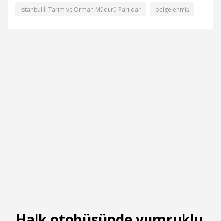
İstanbul İl Tarım ve Orman Müdürü Parıldar
belgelenmiş
Halk otobüsünde yumruklu