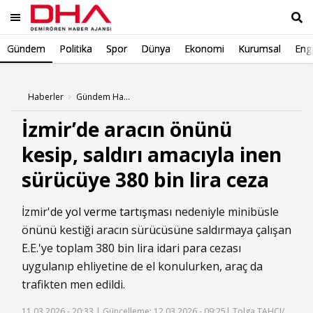
Gündem
Politika
Spor
Dünya
Ekonomi
Kurumsal
Engl
Ara
Haberler
Gündem Haberleri
İzmir’de aracın önünü
kesip, saldırı amacıyla inen
sürücüye 380 bin lira ceza
İzmir'de
yol verme tartışması
nedeniyle minibüsle
önünü kestiği aracın sürücüsüne saldırmaya çalışan
E.E.'ye toplam 380 bin lira idari para cezası
uygulanıp ehliyetine de el konulurken, araç da
trafikten men edildi.
11.03.2026 - 20:33 |
Güncelleme: 12.03.2026 - 09:25
| Tolga TAHÇI/