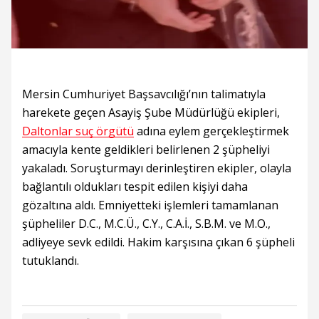
Mersin Cumhuriyet Başsavcılığı’nın talimatıyla
harekete geçen Asayiş Şube Müdürlüğü ekipleri,
Daltonlar suç örgütü
adına eylem gerçekleştirmek
amacıyla kente geldikleri belirlenen 2 şüpheliyi
yakaladı. Soruşturmayı derinleştiren ekipler, olayla
bağlantılı oldukları tespit edilen kişiyi daha
gözaltına aldı. Emniyetteki işlemleri tamamlanan
şüpheliler D.C., M.C.Ü., C.Y., C.A.İ., S.B.M. ve M.O.,
adliyeye sevk edildi. Hakim karşısına çıkan 6 şüpheli
tutuklandı.