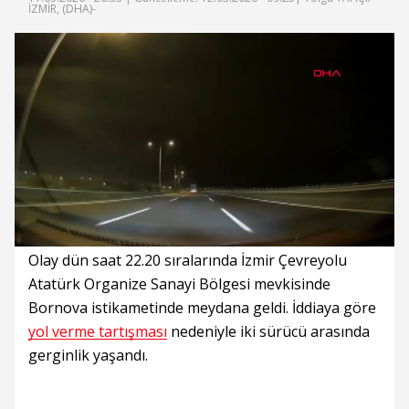
İZMİR, (DHA)-
Süre
Toplam
Süre
/
Yükleniyor
Yüklendi
:
:
0%
0%
Olay dün saat 22.20 sıralarında İzmir Çevreyolu
Atatürk Organize Sanayi Bölgesi mevkisinde
Bornova istikametinde meydana geldi. İddiaya göre
yol verme tartışması
nedeniyle iki sürücü arasında
gerginlik yaşandı.