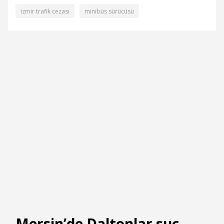
izmir trafik cezası
minibüs sürücüsü
Mersin’de Daltonlar suç