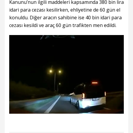
Kanunu’nun ilgili maddeleri kapsamında 380 bin lira
idari para cezası kesilirken, ehliyetine de 60 gün el
konuldu. Diğer aracın sahibine ise 40 bin idari para
cezası kesildi ve araç 60 gün trafikten men edildi.