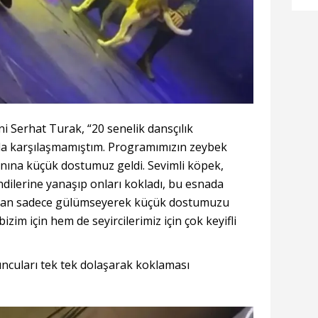
ya
 Serhat Turak, “20 senelik dansçılık
yla karşılaşmamıştım. Programımızın zeybek
anına küçük dostumuz geldi. Sevimli köpek,
ndilerine yanaşıp onları kokladı, bu esnada
adan sadece gülümseyerek küçük dostumuzu
zim için hem de seyircilerimiz için çok keyifli
cuları tek tek dolaşarak koklaması