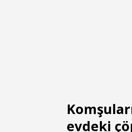
Komşuları
evdeki çö