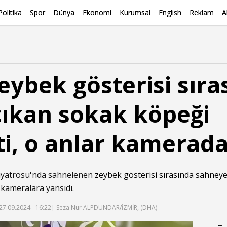
Politika
Spor
Dünya
Ekonomi
Kurumsal
English
Reklam
A
zeybek gösterisi sıra
ıkan sokak köpeği
i, o anlar kamerad
iyatrosu'nda sahnelenen
zeybek gösterisi sırasında sahneye
r kameralara yansıdı.
27.09.2024 - 16:22
| Seza Nur ALPDÜNDAR/İZMİR, (DHA)-