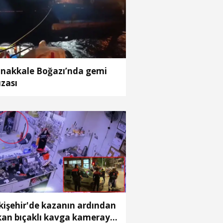
nakkale Boğazı’nda gemi
ızası
kişehir'de kazanın ardından
kan bıçaklı kavga kameraya