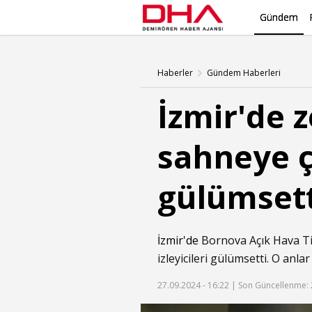
Gündem
Haberler
Gündem Haberleri
İzmir'de 
sahneye ç
gülümsett
İzmir'de
Bornova Açık Hava T
izleyicileri gülümsetti. O anla
27.09.2024 - 16:22 |
Son Güncellenme: 