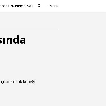
bonelik/Kurumsal Satış
Menü
Ara
sında
a
 çıkan
sokak köpeği,