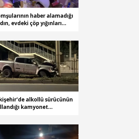
mşularının haber alamadığı
dın, evdeki çöp yığınları
asında bulundu
kişehir'de alkollü sürücünün
llandığı kamyonet
dınlatma direğine çarptı; 1
ralı