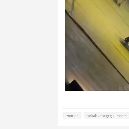
İzmir'de
sokak köpeği gülümsetti