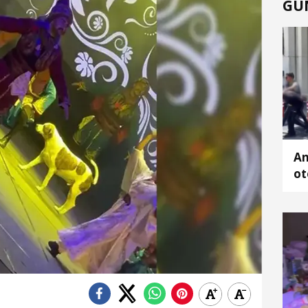
GÜ
An
ot
gö