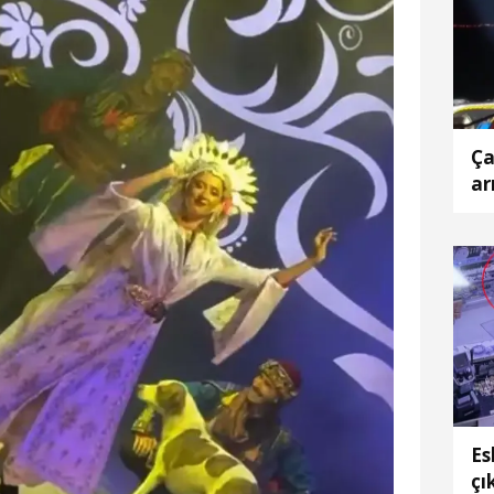
Ça
ar
Es
çı