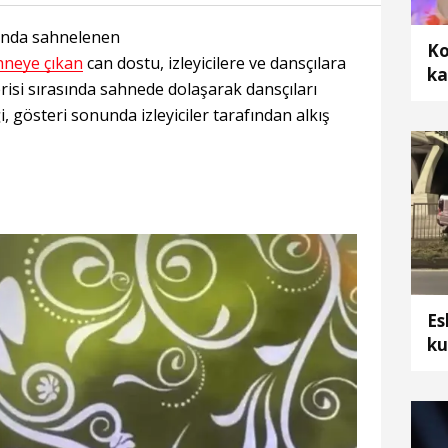
'nda sahnelenen
Ko
hneye çıkan
can dostu, izleyicilere ve dansçılara
ka
risi sırasında sahnede dolaşarak dansçıları
ar
 gösteri sonunda izleyiciler tarafından alkış
Es
ku
ay
ya