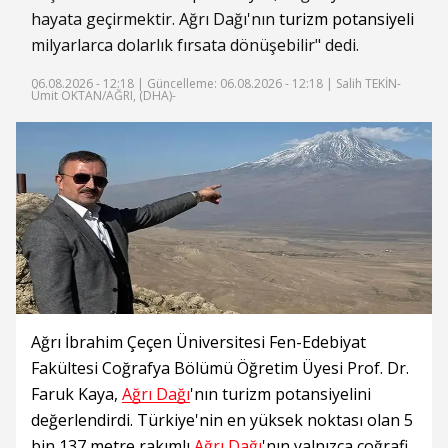
hayata geçirmektir. Ağrı Dağı'nın
turizm potansiyeli
milyarlarca dolarlık fırsata dönüşebilir" dedi.
06.08.2026 - 12:18 |
Güncelleme: 06.08.2026 - 12:18
| Salih TEKİN-
Ümit OKTAN/AĞRI, (DHA)-
Ağrı İbrahim Çeçen Üniversitesi Fen-Edebiyat
Fakültesi Coğrafya Bölümü Öğretim Üyesi Prof. Dr.
Faruk Kaya,
Ağrı Dağı
'nın turizm potansiyelini
değerlendirdi. Türkiye'nin en yüksek noktası olan 5
bin 137 metre rakımlı
Ağrı Dağı
'nın yalnızca coğrafi