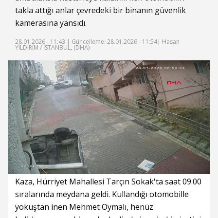
takla attığı anlar çevredeki bir binanın güvenlik
kamerasına yansıdı.
28.01.2026 - 11:43 |
Güncelleme: 28.01.2026 - 11:54
| Hasan
YILDIRIM / İSTANBUL, (DHA)-
Süre
Toplam
Süre
/
Yükleniyor
Yüklendi
:
:
0%
0%
Kaza, Hürriyet Mahallesi Tarçın Sokak'ta saat 09.00
sıralarında meydana geldi. Kullandığı otomobille
yokuştan inen Mehmet Oymalı, henüz