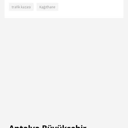
trafik kazası
Kağithane