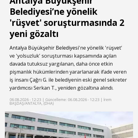
Antalya Büyükşehir
Belediyesi’ne yönelik
'rüşvet' soruşturmasında 2
yeni gözaltı
Antalya Büyükşehir Belediyesi
'ne
yönelik
'
rüşvet
'
ve 'yolsuzluk' soruşturması kapsamında açılan
davada tutuksuz yargılanan, daha önce etkin
pişmanlık hükümlerinden yararlanarak ifade veren
iş insanı Çağrı G. ile belediyenin eski genel sekreter
yardımcısı Serkan T., yeniden gözaltına alındı.
06.08.2026 - 12:23 |
Güncelleme: 06.08.2026 - 12:23
| İrem
BAŞDAŞ/ANTALYA, (DHA)