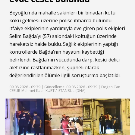
Beyoğlu’nda
mahalle sakinleri bir binadan
kötü
koku
gelmesi üzerine polise ihbarda bulundu.
İtfaiye ekiplerinin yardımıyla eve giren polis ekipleri
Selim Bağda’yı (57) salondaki koltuğun üzerinde
hareketsiz halde buldu. Sağlık ekiplerinin yaptığı
kontrollerde Bağda’nın hayatını kaybettiği
belirlendi. Bağda’nın vücudunda darp, kesici delici
alet izine rastlanmazken, şüpheli olarak
değerlendirilen ölümle ilgili soruşturma başlatıldı.
09.08.2026 - 09:39 |
Güncelleme: 09.08.2026 - 09:39
| Doğan Can
CESUR-Mehmet Kaan KURT / İSTANBUL (DHA)