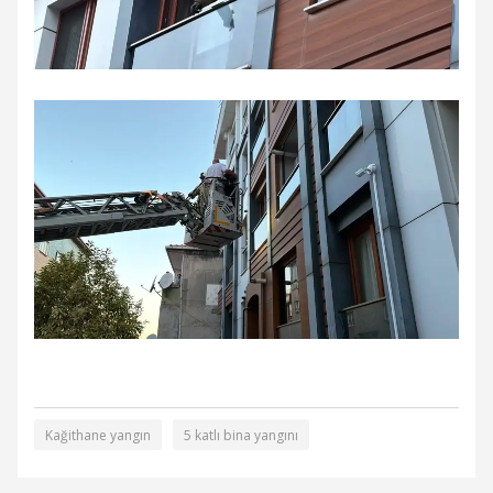
Kağithane yangın
5 katlı bina yangını