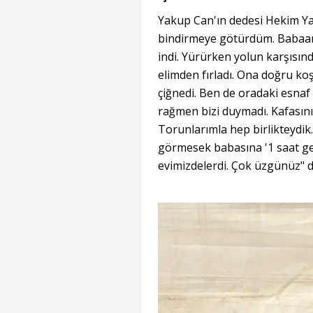
Yakup Can'ın dedesi Hekim Yal
bindirmeye götürdüm. Babaanne
indi. Yürürken yolun karşısı
elimden fırladı. Ona doğru k
çiğnedi. Ben de oradaki esnaf
rağmen bizi duymadı. Kafasını
Torunlarımla hep birlikteydik
görmesek babasına '1 saat get
evimizdelerdi. Çok üzgünüz" d