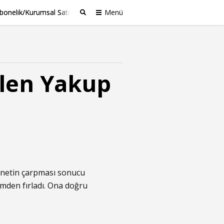
bonelik/Kurumsal Satış
Menü
Ara
len Yakup
yonetin çarpması sonucu
imden fırladı. Ona doğru