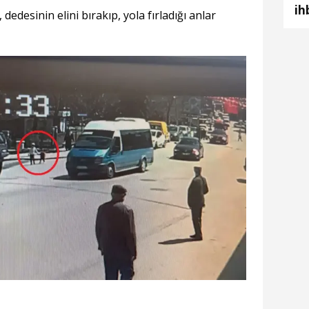
ih
dedesinin elini bırakıp, yola fırladığı anlar
ba
de