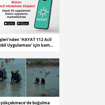
işleri'nden 'HAYAT 112 Acil
bil Uygulaması' için kamu
otu
yükçekmece'de boğulma