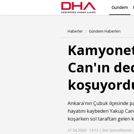
Gündem
Haberler
Gündem Haberleri
Kamyonet
Can'ın de
koşuyord
Ankara'nın Çubuk ilçesinde pa
hayatını kaybeden Yakup Can Y
koşarken sol taraftan gelen
27.04.2026 - 14:13 |
Son Güncellenme: 