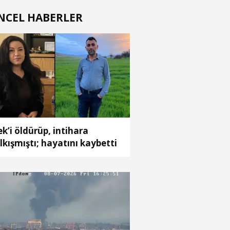
NCEL HABERLER
ek’i öldürüp, intihara
lkışmıştı; hayatını kaybetti