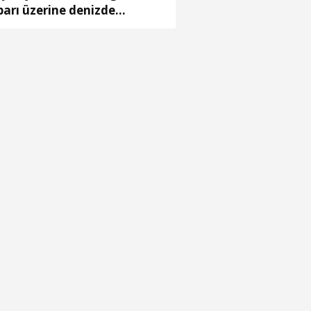
barı üzerine denizde
şlatılan arama çalışmasına
vam edildi