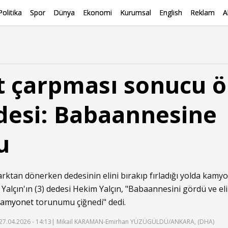
Politika
Spor
Dünya
Ekonomi
Kurumsal
English
Reklam
A
 çarpması sonucu ö
desi: Babaannesine
u
rktan dönerken dedesinin elini bırakıp fırladığı yolda kam
alçın'ın (3) dedesi Hekim Yalçın, "Babaannesini gördü ve el
kamyonet
torunumu çiğnedi" dedi.
27.04.2026 - 14:13
| Mikail KARAMAN-Emirhan YÜZÜGÜLDÜ/ANKARA, (DHA)