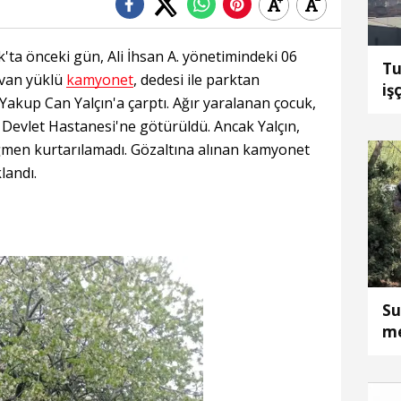
ta önceki gün, Ali İhsan A. yönetimindeki 06
Tu
yvan yüklü
kamyonet
, dedesi ile parktan
iş
Yakup Can Yalçın'a çarptı. Ağır yaralanan çocuk,
 Devlet Hastanesi'ne götürüldü. Ancak Yalçın,
men kurtarılamadı. Gözaltına alınan kamyonet
landı.
Su
me
gö