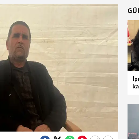
GÜ
İp
ka