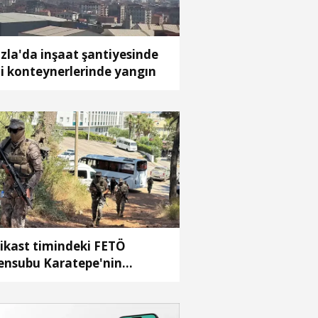
zla'da inşaat şantiyesinde
çi konteynerlerinde yangın
ikast timindeki FETÖ
nsubu Karatepe'nin
sterdiği bölgede arama