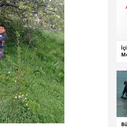
İç
Mo
sp
Bü