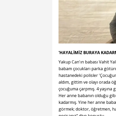
'HAYALİMİZ BURAYA KADAR
Yakup Can'ın babası Vahit Yal
babam çocukları parka götürd
hastanedeki polisler 'Çocuğun 
aldım, gittim ve olayı orada 
çocuğuma çarpmış. 4 yaşına gir
Her anne babanın olduğu gibi
kadarmış. Yine her anne baba
görmek; doktor, öğretmen, hak
perişanız" diye konuştu.