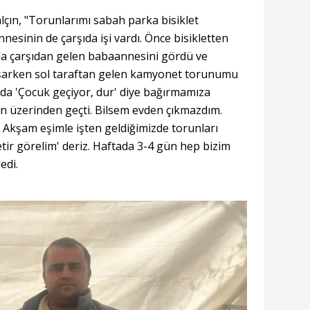
çın, "Torunlarımı sabah parka bisiklet
sinin de çarşıda işi vardı. Önce bisikletten
nda çarşıdan gelen babaannesini gördü ve
oşarken sol taraftan gelen kamyonet torunumu
 da 'Çocuk geçiyor, dur' diye bağırmamıza
n üzerinden geçti. Bilsem evden çıkmazdım.
. Akşam eşimle işten geldiğimizde torunları
ir görelim' deriz. Haftada 3-4 gün hep bizim
edi.