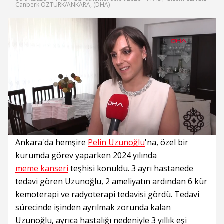
Canberk ÖZTÜRK/ANKARA, (DHA)-
Süre
Toplam
Süre
/
Yükleniyor
Yüklendi
:
:
0%
0%
Ankara'da hemşire
Pelin Uzunoğlu
'na, özel bir
kurumda görev yaparken 2024 yılında
meme kanseri
teşhisi konuldu. 3 ayrı hastanede
tedavi gören Uzunoğlu, 2 ameliyatın ardından 6 kür
kemoterapi ve radyoterapi tedavisi gördü. Tedavi
sürecinde işinden ayrılmak zorunda kalan
Uzunoğlu, ayrıca hastalığı nedeniyle 3 yıllık eşi