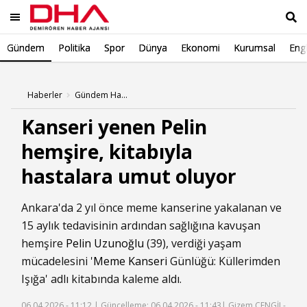
Gündem
Politika
Spor
Dünya
Ekonomi
Kurumsal
Engl
Ara
Haberler
Gündem Haberleri
Kanseri yenen Pelin
hemşire, kitabıyla
hastalara umut oluyor
Ankara'da 2 yıl önce meme kanserine yakalanan ve
15 aylık tedavisinin ardından sağlığına kavuşan
hemşire
Pelin Uzunoğlu
(39), verdiği yaşam
mücadelesini '
Meme Kanseri
Günlüğü: Küllerimden
Işığa' adlı kitabında kaleme aldı.
06.04.2026 - 11:12 |
Güncelleme: 06.04.2026 - 11:43
| Gizem CENGİL-