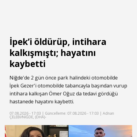
İpek’i öldürüp, intihara
kalkışmıştı; hayatını
kaybetti
Niğde
'de 2 gün önce park halindeki otomobilde
İpek Gezer'i otomobilde tabancayla başından vurup
intihara kalkışan Ömer Oğuz da tedavi gördüğü
hastanede hayatını kaybetti.
07.08.2026 - 17:03 |
Güncelleme: 07.08.2026 - 17:03
| Adnan
ÇELEBİ/NİĞDE, (DHA)-