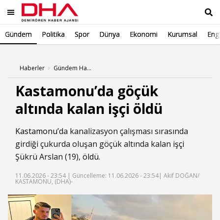
Gündem
Politika
Spor
Dünya
Ekonomi
Kurumsal
Engl
Ara
Haberler
Gündem Haberleri
Kastamonu’da göçük
altında kalan işçi öldü
Kastamonu
’da kanalizasyon çalışması sırasında
girdiği çukurda oluşan göçük altında kalan
işçi
Şükrü Arslan (19),
öldü
.
11.06.2026 - 23:54 |
Güncelleme: 11.06.2026 - 23:54
| Akif DOĞAN/
KASTAMONU, (DHA)-