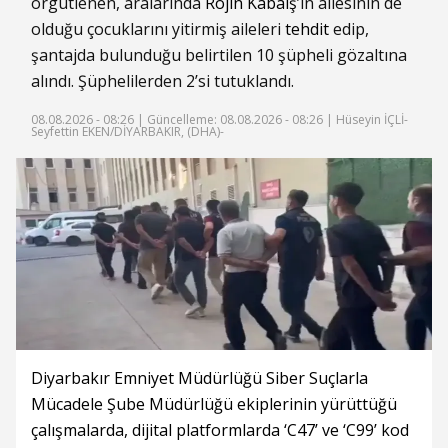
örgütlenen, aralarında
Rojin Kabaiş
’in ailesinin de
olduğu çocuklarını yitirmiş aileleri
tehdit
edip,
şantajda bulunduğu belirtilen 10 şüpheli gözaltına
alındı. Şüphelilerden 2’si tutuklandı.
08.08.2026 - 08:26 |
Güncelleme: 08.08.2026 - 08:26
| Hüseyin İÇLİ-
Seyfettin EKEN/DİYARBAKIR, (DHA)-
Diyarbakır Emniyet Müdürlüğü Siber Suçlarla
Mücadele Şube Müdürlüğü ekiplerinin yürüttüğü
çalışmalarda, dijital platformlarda ‘C47’ ve ‘C99’ kod