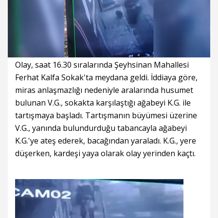
Süre
Toplam
Süre
/
Yükleniyor
Yüklendi
:
:
0%
0%
Olay, saat 16.30 sıralarında Şeyhsinan Mahallesi
Ferhat Kalfa Sokak'ta meydana geldi. İddiaya göre,
miras anlaşmazlığı nedeniyle aralarında husumet
bulunan V.G., sokakta karşılaştığı ağabeyi K.G. ile
tartışmaya başladı. Tartışmanın büyümesi üzerine
V.G., yanında bulundurduğu tabancayla ağabeyi
K.G.'ye ateş ederek, bacağından yaraladı. K.G., yere
düşerken, kardeşi yaya olarak olay yerinden kaçtı.