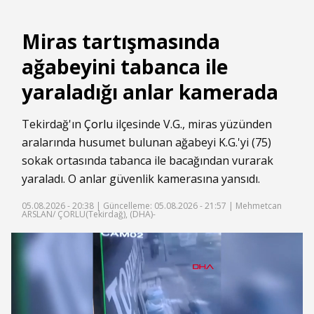
Miras tartışmasında
ağabeyini tabanca ile
yaraladığı anlar kamerada
Tekirdağ'ın
Çorlu
ilçesinde V.G., miras yüzünden
aralarında husumet bulunan ağabeyi K.G.'yi (75)
sokak ortasında tabanca ile bacağından vurarak
yaraladı. O anlar güvenlik kamerasına yansıdı.
05.08.2026 - 20:38 |
Güncelleme: 05.08.2026 - 21:57
| Mehmetcan
ARSLAN/ ÇORLU(Tekirdağ), (DHA)-