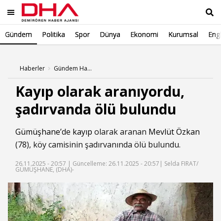
Gündem
Politika
Spor
Dünya
Ekonomi
Kurumsal
Engl
Ara
Haberler
Gündem Haberleri
Kayıp olarak aranıyordu,
şadırvanda ölü bulundu
Gümüşhane
’de
kayıp
olarak aranan
Mevlüt Özkan
(78), köy camisinin şadırvanında ölü bulundu.
26.11.2025 - 20:57 |
Güncelleme: 26.11.2025 - 20:57
| Selda FIRAT/
GÜMÜŞHANE, (DHA)-