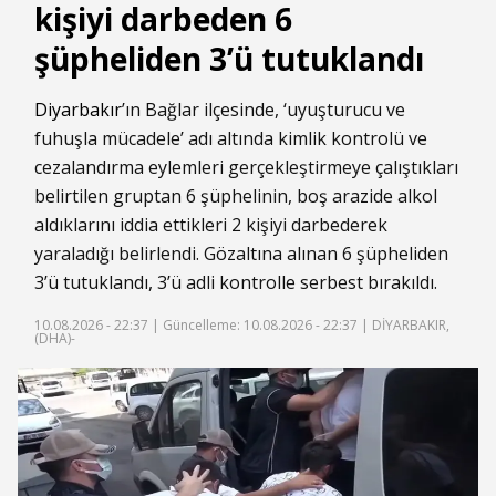
kişiyi darbeden 6
şüpheliden 3’ü tutuklandı
Diyarbakır
’ın Bağlar ilçesinde, ‘uyuşturucu ve
fuhuşla mücadele’ adı altında kimlik kontrolü ve
cezalandırma eylemleri gerçekleştirmeye çalıştıkları
belirtilen gruptan 6 şüphelinin, boş arazide alkol
aldıklarını iddia ettikleri 2 kişiyi darbederek
yaraladığı belirlendi. Gözaltına alınan 6 şüpheliden
3’ü tutuklandı, 3’ü adli kontrolle serbest bırakıldı.
10.08.2026 - 22:37 |
Güncelleme: 10.08.2026 - 22:37
| DİYARBAKIR,
(DHA)-