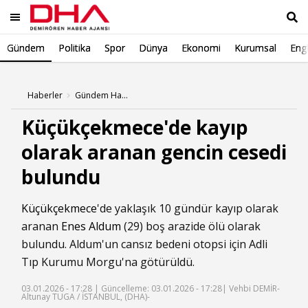
Gündem
Politika
Spor
Dünya
Ekonomi
Kurumsal
Engl
Ara
Haberler
Gündem Haberleri
Küçükçekmece'de kayıp
olarak aranan gencin cesedi
bulundu
Küçükçekmece
'de yaklaşık 10 gündür kayıp olarak
aranan
Enes Aldum
(29) boş arazide ölü olarak
bulundu. Aldum'un cansız bedeni otopsi için Adli
Tıp Kurumu Morgu'na götürüldü.
03.01.2026 - 17:28 |
Güncelleme: 03.01.2026 - 17:28
| Vehbi DEMİR-
Altunay TUGA / İSTANBUL, (DHA)-