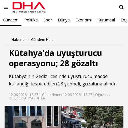
Gündem
Politika
Spor
Dünya
Ekonomi
Kurumsal
Engl
Ara
Haberler
Gündem Haberleri
Kütahya'da uyuşturucu
operasyonu; 28 gözaltı
Kütahya
’nın Gediz ilçesinde
uyuşturucu madde
kullandığı tespit edilen 28 şüpheli, gözaltına alındı.
12.06.2026 - 18:27 |
Güncelleme: 12.06.2026 - 18:27
| Oğuzhan
KILIÇ/KÜTAHYA,(DHA)-