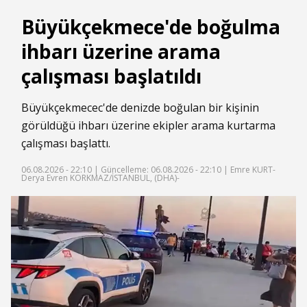
Büyükçekmece'de boğulma
ihbarı üzerine arama
çalışması başlatıldı
Büyükçekmecec'de denizde boğulan bir kişinin
görüldüğü ihbarı üzerine ekipler arama kurtarma
çalışması başlattı.
06.08.2026 - 22:10 |
Güncelleme: 06.08.2026 - 22:10
| Emre KURT-
Derya Evren KORKMAZ/İSTANBUL, (DHA)-