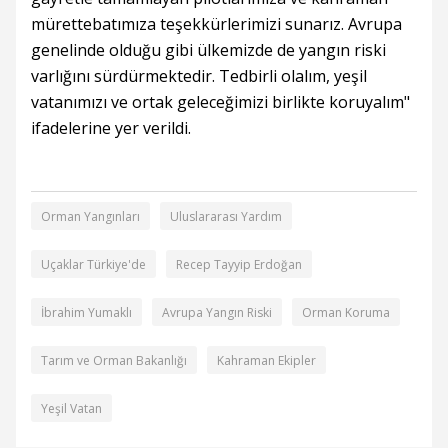
mürettebatımıza teşekkürlerimizi sunarız. Avrupa
genelinde olduğu gibi ülkemizde de yangın riski
varlığını sürdürmektedir. Tedbirli olalım, yeşil
vatanımızı ve ortak geleceğimizi birlikte koruyalım"
ifadelerine yer verildi.
Orman Yangınları
Uluslararası Yardım
Uçaklar Türkiye'de
Recep Tayyip Erdoğan
İbrahim Yumaklı
Avrupa Yangın Riski
Orman Koruma
Tarım ve Orman Bakanlığı
Kahraman Ekipler
Yeşil Vatan