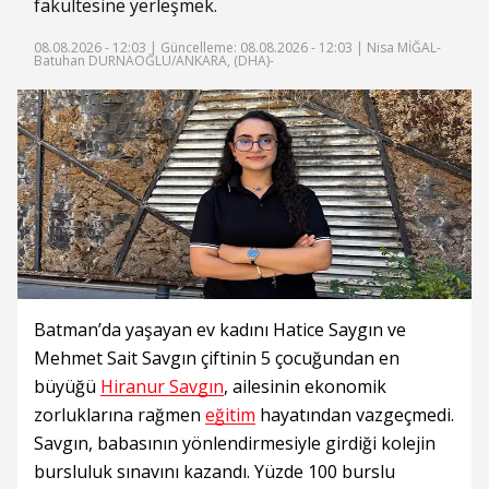
fakültesine yerleşmek.
08.08.2026 - 12:03 |
Güncelleme: 08.08.2026 - 12:03
| Nisa MİĞAL-
Batuhan DURNAOĞLU/ANKARA, (DHA)-
Batman’da yaşayan ev kadını Hatice Saygın ve
Mehmet Sait Savgın çiftinin 5 çocuğundan en
büyüğü
Hiranur Savgın
, ailesinin ekonomik
zorluklarına rağmen
eğitim
hayatından vazgeçmedi.
Savgın, babasının yönlendirmesiyle girdiği kolejin
bursluluk sınavını kazandı. Yüzde 100 burslu