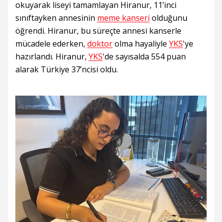
okuyarak liseyi tamamlayan Hiranur, 11’inci
sınıftayken annesinin
meme kanseri
olduğunu
öğrendi. Hiranur, bu süreçte annesi kanserle
mücadele ederken,
doktor
olma hayaliyle
YKS
'ye
hazırlandı. Hiranur,
YKS
'de sayısalda 554 puan
alarak Türkiye 37’ncisi oldu.