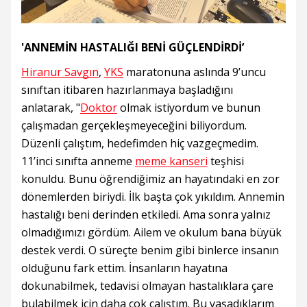
'ANNEMİN HASTALIĞI BENİ GÜÇLENDİRDİ’
Hiranur Savgın
,
YKS
maratonuna aslında 9’uncu
sınıftan itibaren hazırlanmaya başladığını
anlatarak, "
Doktor
olmak istiyordum ve bunun
çalışmadan gerçekleşmeyeceğini biliyordum.
Düzenli çalıştım, hedefimden hiç vazgeçmedim.
11’inci sınıfta anneme
meme kanseri
teşhisi
konuldu. Bunu öğrendiğimiz an hayatındaki en zor
dönemlerden biriydi. İlk başta çok yıkıldım. Annemin
hastalığı beni derinden etkiledi. Ama sonra yalnız
olmadığımızı gördüm. Ailem ve okulum bana büyük
destek verdi. O süreçte benim gibi binlerce insanın
olduğunu fark ettim. İnsanların hayatına
dokunabilmek, tedavisi olmayan hastalıklara çare
bulabilmek için daha çok çalıştım. Bu yaşadıklarım