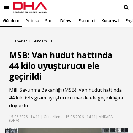
Gündem
Politika
Spor
Dünya
Ekonomi
Kurumsal
Engl
Ara
Haberler
Gündem Haberleri
MSB: Van hudut hattında
44 kilo uyuşturucu ele
geçirildi
Milli Savunma Bakanlığı (MSB), Van hudut hattında
44 kilo 635 gram uyuşturucu madde ele geçirildiğini
duyurdu.
15.06.2026 - 14:11 |
Güncelleme: 15.06.2026 - 14:11
| ANKARA,
(DHA)-