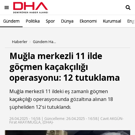
Gündem
Politika
Spor
Dünya
Ekonomi
Kurumsal
Engl
Ara
Haberler
Gündem Haberleri
Muğla merkezli 11 ilde
göçmen kaçakçılığı
operasyonu: 12 tutuklama
Muğla merkezli
11 ildeki eş zamanlı
göçmen
kaçakçılığı
operasyonunda gözaltına alınan 18
şüpheliden 12'si tutuklandı.
26.04.2025 - 16:58 |
Güncelleme: 26.04.2025 - 16:58
| Cavit AKGÜN-
Fırat AKAY/MUĞLA, (DHA)-