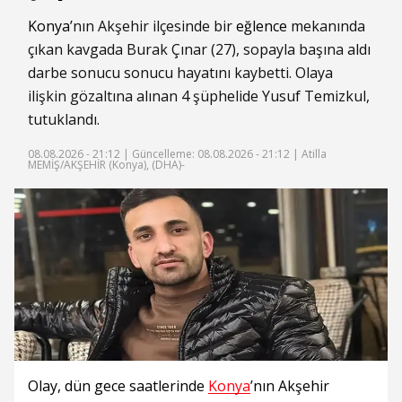
Konya
’nın Akşehir ilçesinde bir
eğlence
mekanında
çıkan kavgada Burak Çınar (27), sopayla başına aldı
darbe sonucu sonucu hayatını kaybetti. Olaya
ilişkin gözaltına alınan 4 şüphelide Yusuf Temizkul,
tutuklandı.
08.08.2026 - 21:12 |
Güncelleme: 08.08.2026 - 21:12
| Atilla
MEMİŞ/AKŞEHİR (Konya), (DHA)-
Olay, dün gece saatlerinde
Konya
’nın Akşehir