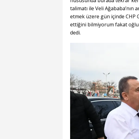
hususunda burada tekrar kend
talimatı ile Veli Ağababa’nın 
etmek üzere gün içinde CHP Ge
ettiğini bilmiyorum fakat oğl
dedi.