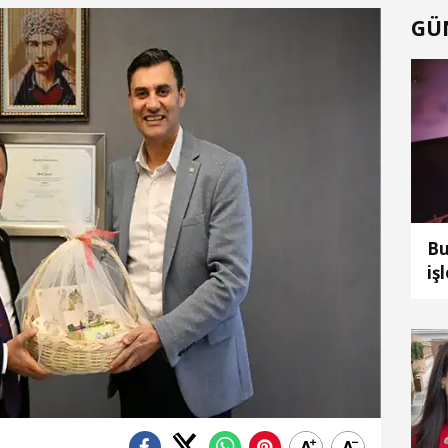
GÜ
Bu
iş