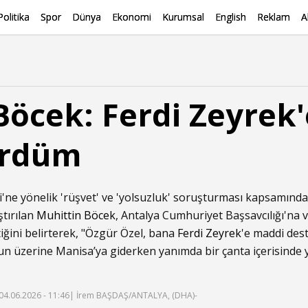
Politika
Spor
Dünya
Ekonomi
Kurumsal
English
Reklam
A
Böcek: Ferdi Zeyrek'
ürdüm
'ne yönelik 'rüşvet' ve 'yolsuzluk' soruşturması kapsamında
tırılan
Muhittin Böcek
, Antalya Cumhuriyet Başsavcılığı'na v
iğini belirterek, "Özgür Özel, bana
Ferdi Zeyrek
'e maddi dest
n üzerine Manisa’ya giderken yanımda bir çanta içerisinde y
04.06.2026 - 11:46
| İrem BAŞDAŞ/ANTALYA, (DHA)-