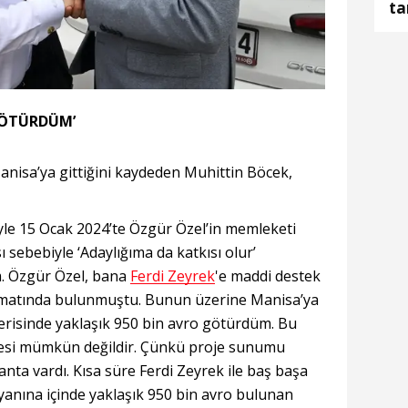
ta
ke
ka
GÖTÜRDÜM’
nisa’ya gittiğini kaydeden Muhittin Böcek,
yle 15 Ocak 2024’te Özgür Özel’in memleketi
sebebiyle ‘Adaylığıma da katkısı olur’
m. Özgür Özel, bana
Ferdi Zeyrek
'e maddi destek
alimatında bulunmuştu. Bunun üzerine Manisa’ya
erisinde yaklaşık 950 bin avro götürdüm. Bu
mesi mümkün değildir. Çünkü proje sunumu
nta vardı. Kısa süre Ferdi Zeyrek ile baş başa
yanına içinde yaklaşık 950 bin avro bulunan