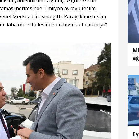
isini yönlendirdim. Oğlum, Özgür Özel'in
araması neticesinde 1 milyon avroyu teslim
nel Merkez binasına gitti. Parayı kime teslim
um daha önce ifadesinde bu hususu belirtmişti"
Mi
ağ
ya
Ey