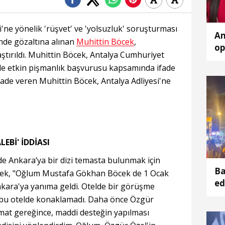
'ne yönelik 'rüşvet' ve 'yolsuzluk' soruşturması
An
de gözaltına alınan
Muhittin Böcek
,
op
ştırıldı. Muhittin Böcek, Antalya Cumhuriyet
rde etkin pişmanlık başvurusu kapsamında ifade
ade veren Muhittin Böcek, Antalya Adliyesi'ne
EBİ' İDDİASI
nde Ankara’ya bir dizi temasta bulunmak için
Ba
Böcek, "Oğlum Mustafa Gökhan Böcek de 1 Ocak
ed
nkara'ya yanıma geldi. Otelde bir görüşme
i bu otelde konaklamadı. Daha önce Özgür
alimat gereğince, maddi desteğin yapılması