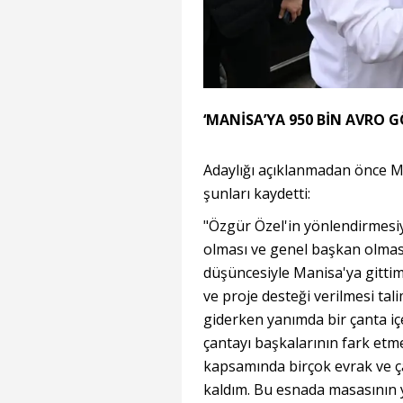
‘MANİSA’YA 950 BİN AVRO 
Adaylığı açıklanmadan önce Ma
şunları kaydetti:
"Özgür Özel'in yönlendirmesi
olması ve genel başkan olması 
düşüncesiyle Manisa'ya gitti
ve proje desteği verilmesi t
giderken yanımda bir çanta iç
çantayı başkalarının fark et
kapsamında birçok evrak ve ça
kaldım. Bu esnada masasının 