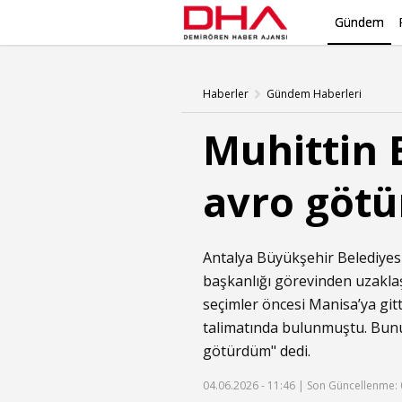
Gündem
Haberler
Gündem Haberleri
Muhittin 
avro göt
Antalya Büyükşehir Belediyesi
başkanlığı görevinden uzaklaş
seçimler öncesi Manisa’ya gitt
talimatında bulunmuştu. Bunu
götürdüm" dedi.
04.06.2026 - 11:46 |
Son Güncellenme: 