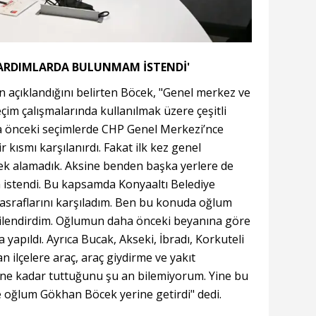
 YARDIMLARDA BULUNMAM İSTENDİ'
n açıklandığını belirten Böcek, "Genel merkez ve
eçim çalışmalarında kullanılmak üzere çeşitli
 önceki seçimlerde CHP Genel Merkezi’nce
r kısmı karşılanırdı. Fakat ilk kez genel
k alamadık. Aksine benden başka yerlere de
istendi. Bu kapsamda Konyaaltı Belediye
sraflarını karşıladım. Ben bu konuda oğlum
ilendirdim. Oğlumun daha önceki beyanına göre
yapıldı. Ayrıca Bucak, Akseki, İbradı, Korkuteli
an ilçelere araç, araç giydirme ve yakıt
ne kadar tuttuğunu şu an bilemiyorum. Yine bu
e oğlum Gökhan Böcek yerine getirdi" dedi.