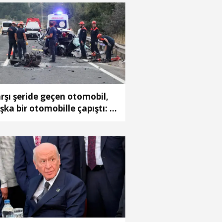
rşı şeride geçen otomobil,
şka bir otomobille çapıştı: 1
ü, 2 ağır yaralı