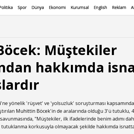
Politika
Spor
Dünya
Ekonomi
Kurumsal
English
Reklam
A
Böcek: Müştekiler
ndan hakkımda isna
lardır
i
'ne yönelik 'rüşvet' ve 'yolsuzluk' soruşturması kapsamında
tırılan
Muhittin Böcek
'in de aralarında olduğu 3'ü tutuklu, 
, savunmasında, "Müştekiler, ilk ifadelerinde benim adımı d
da tutuklanma korkusuyla olmayacak şekilde hakkımda isnatta