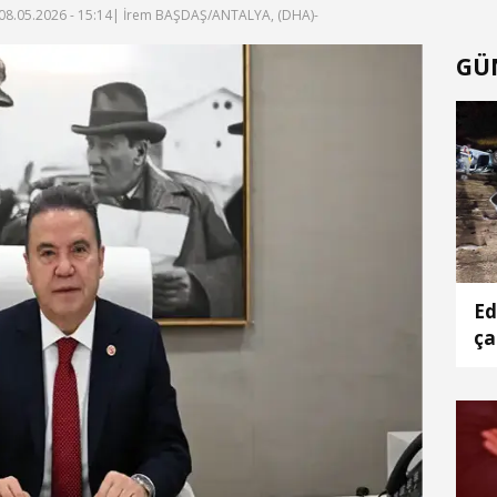
08.05.2026 - 15:14
| İrem BAŞDAŞ/ANTALYA, (DHA)-
GÜ
Ed
ça