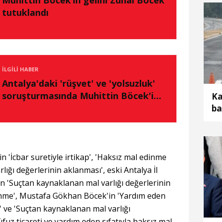
Muhittin Böcek’in gelini Zuhal Böcek
tutuklandı
İLGILI HABER
Antalya'daki 'rüşvet' ve 'yolsuzluk'
soruşturmasında Muhittin Böcek'in
Ka
son ifadesi alınacak
ba
öl
 'İcbar suretiyle irtikap', 'Haksız mal edinme
ığı değerlerinin aklanması', eski Antalya İl
n 'Suçtan kaynaklanan mal varlığı değerlerinin
inme', Mustafa Gökhan Böcek'in 'Yardım eden
ap' ve 'Suçtan kaynaklanan mal varlığı
üfuz ticareti ve yardım eden sıfatıyla haksız mal