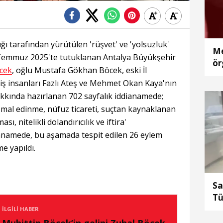
ı tarafından yürütülen 'rüşvet' ve 'yolsuzluk'
Me
emmuz 2025'te tutuklanan Antalya Büyükşehir
ör
cek
, oğlu Mustafa Gökhan Böcek, eski İl
tu
iş insanları Fazlı Ateş ve Mehmet Okan Kaya'nın
kkında hazırlanan 702 sayfalık iddianamede;
ız mal edinme, nüfuz ticareti, suçtan kaynaklanan
ı, nitelikli dolandırıcılık ve iftira'
dianamede, bu aşamada tespit edilen 26 eylem
e yapıldı.
Sa
Tü
su
İLGILI HABER
tu