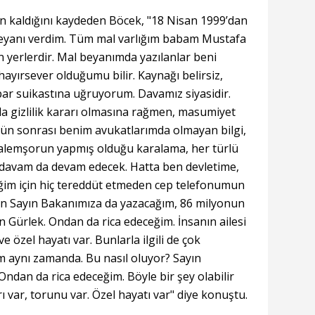
n kaldığını kaydeden Böcek, "18 Nisan 1999’dan
beyanı verdim. Tüm mal varlığım babam Mustafa
 yerlerdir. Mal beyanımda yazılanlar beni
ayırsever olduğumu bilir. Kaynağı belirsiz,
ibar suikastına uğruyorum. Davamız siyasidir.
 gizlilik kararı olmasına rağmen, masumiyet
ün sonrası benim avukatlarımda olmayan bilgi,
 kalemşorun yapmış olduğu karalama, her türlü
gili davam da devam edecek. Hatta ben devletime,
iğim için hiç tereddüt etmeden cep telefonumun
ten Sayın Bakanımıza da yazacağım, 86 milyonun
n Gürlek. Ondan da rica edeceğim. İnsanın ailesi
ve özel hayatı var. Bunlarla ilgili de çok
m aynı zamanda. Bu nasıl oluyor? Sayın
ndan da rica edeceğim. Böyle bir şey olabilir
rı var, torunu var. Özel hayatı var" diye konuştu.