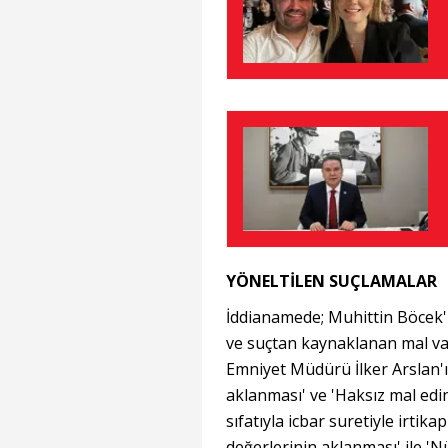
YÖNELTİLEN SUÇLAMALAR
İddianamede; Muhittin Böcek'in
ve suçtan kaynaklanan mal varl
Emniyet Müdürü İlker Arslan'ı
aklanması' ve 'Haksız mal ed
sıfatıyla icbar suretiyle irtik
değerlerinin aklanması' ile 'N