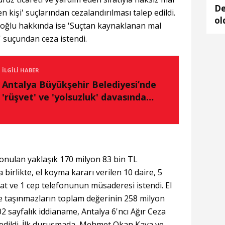
De
 kişi' suçlarından cezalandırılması talep edildi.
ol
oğlu hakkında ise 'Suçtan kaynaklanan mal
' suçundan ceza istendi.
İLGILI HABER
Antalya Büyükşehir Belediyesi’nde
'rüşvet' ve 'yolsuzluk' davasında
2'nci duruşma
onulan yaklaşık 170 milyon 83 bin TL
 birlikte, el koyma kararı verilen 10 daire, 5
saat ve 1 cep telefonunun müsaderesi istendi. El
ve taşınmazların toplam değerinin 258 milyon
702 sayfalık iddianame, Antalya 6'ncı Ağır Ceza
edildi. İlk duruşmada, Mehmet Okan Kaya ve