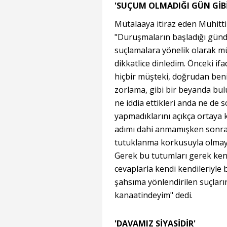
'SUÇUM OLMADIĞI GÜN GİB
Mütalaaya itiraz eden Muhitti
"Duruşmaların başladığı gün
suçlamalara yönelik olarak müş
dikkatlice dinledim. Önceki if
hiçbir müşteki, doğrudan beni
zorlama, gibi bir beyanda bu
ne iddia ettikleri anda ne de
yapmadıklarını açıkça ortaya 
adımı dahi anmamışken sonras
tutuklanma korkusuyla olmaya
Gerek bu tutumları gerek kend
cevaplarla kendi kendileriyle 
şahsıma yönlendirilen suçların
kanaatindeyim" dedi.
'DAVAMIZ SİYASİDİR'