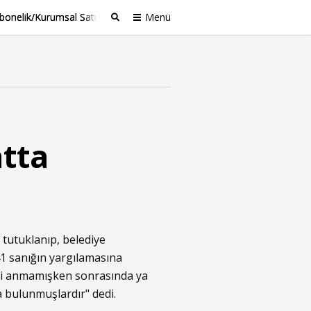
bonelik/Kurumsal Satış
Menü
Ara
tta
 tutuklanıp, belediye
41 sanığın yargılamasına
ahi anmamışken sonrasında ya
 bulunmuşlardır" dedi.