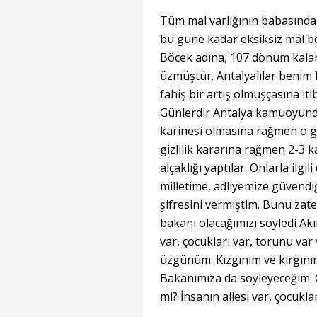
Tüm mal varlığının babasında
bu güne kadar eksiksiz mal 
Böcek adına, 107 dönüm kalan
üzmüştür. Antalyalılar benim h
fahiş bir artış olmuşçasına it
Günlerdir Antalya kamuoyunda
karinesi olmasına rağmen o g
gizlilik kararına rağmen 2-3
alçaklığı yaptılar. Onlarla il
milletime, adliyemize güvend
şifresini vermiştim. Bunu za
bakanı olacağımızı söyledi Akı
var, çocukları var, torunu var 
üzgünüm. Kızgınım ve kırgını
Bakanımıza da söyleyeceğim. O
mi? İnsanın ailesi var, çocukla