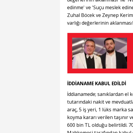
edinme' ve 'Suçu meslek edinen
Zuhal Böcek ve Zeynep Kerim
varlığı değerlerinin aklanması
İDDİANAME KABUL EDİLDİ
İddianamede; sanıklardan el k
tutarındaki nakit ve mevduatla
araç, 5 iş yeri, 1 lüks marka 
koyma kararı verilen taşınır 
600 bin TL olduğu belirtildi. 
Mahkemesi tarafından kabul 