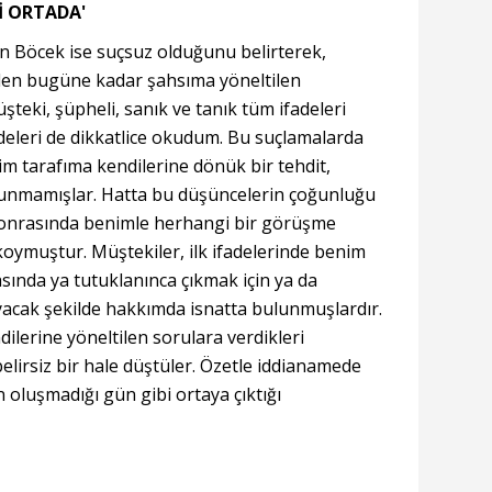
İ ORTADA'
n Böcek ise suçsuz olduğunu belirterek,
den bugüne kadar şahsıma yöneltilen
teki, şüpheli, sanık ve tanık tüm ifadeleri
adeleri de dikkatlice okudum. Bu suçlamalarda
m tarafıma kendilerine dönük bir tehdit,
lunmamışlar. Hatta bu düşüncelerin çoğunluğu
 sonrasında benimle herhangi bir görüşme
koymuştur. Müştekiler, ilk ifadelerinde benim
ında ya tutuklanınca çıkmak için ya da
cak şekilde hakkımda isnatta bulunmuşlardır.
ilerine yöneltilen sorulara verdikleri
belirsiz bir hale düştüler. Özetle iddianamede
 oluşmadığı gün gibi ortaya çıktığı