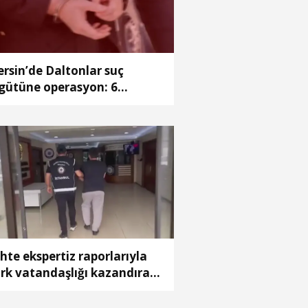
rsin’de Daltonlar suç
gütüne operasyon: 6
tuklama
hte ekspertiz raporlarıyla
rk vatandaşlığı kazandıran
ç örgütüne operasyon: 32
tuklama