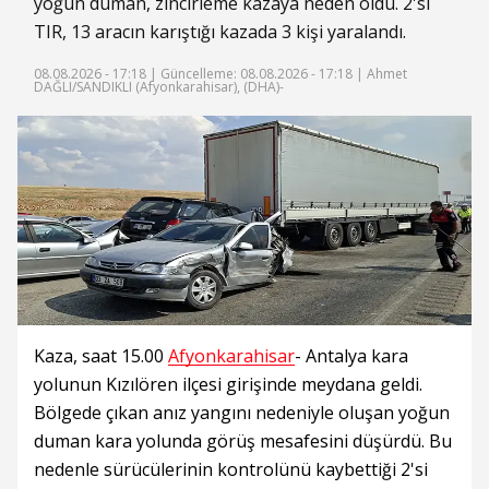
yoğun duman, zincirleme kazaya neden oldu. 2'si
TIR, 13 aracın karıştığı kazada 3 kişi yaralandı.
08.08.2026 - 17:18 |
Güncelleme: 08.08.2026 - 17:18
| Ahmet
DAĞLI/SANDIKLI (Afyonkarahisar), (DHA)-
Kaza, saat 15.00
Afyonkarahisar
- Antalya kara
yolunun Kızılören ilçesi girişinde meydana geldi.
Bölgede çıkan anız yangını nedeniyle oluşan yoğun
duman kara yolunda görüş mesafesini düşürdü. Bu
nedenle sürücülerinin kontrolünü kaybettiği 2'si