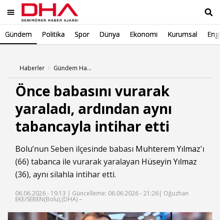
Gündem
Politika
Spor
Dünya
Ekonomi
Kurumsal
Engl
Ara
Haberler
Gündem Haberleri
Önce babasını vurarak
yaraladı, ardından aynı
tabancayla intihar etti
Bolu
’nun Seben ilçesinde babası
Muhterem Yılmaz
'ı
(66) tabanca ile vurarak yaralayan
Hüseyin Yılmaz
(36), aynı silahla intihar etti.
06.06.2026 - 19:13 |
Güncelleme: 06.06.2026 - 21:26
| Oğuzhan
EKE/SEBEN(Bolu),(DHA) –