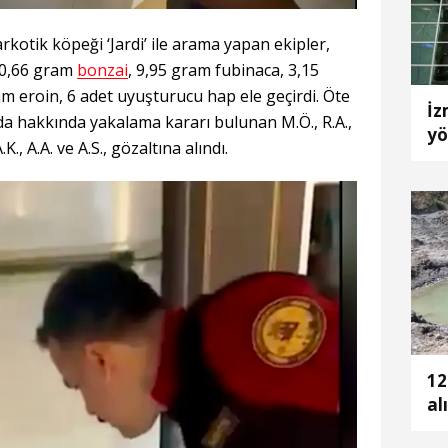
kotik köpeği ‘Jardi’ ile arama yapan ekipler,
 20,66 gram
bonzai
, 9,95 gram fubinaca, 3,15
am eroin, 6 adet uyuşturucu hap ele geçirdi. Öte
İz
 hakkında yakalama kararı bulunan M.Ö., R.A.,
yö
 A.K., A.A. ve A.S., gözaltına alındı.
Ağ
tu
12
al