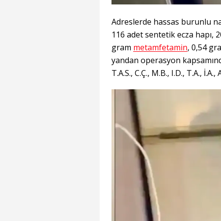
Adreslerde hassas burunlu nar
116 adet sentetik ecza hapı,
gram
metamfetamin
, 0,54 gr
yandan operasyon kapsamında
T.A.S., C.Ç., M.B., I.D., T.A., İ.A.,