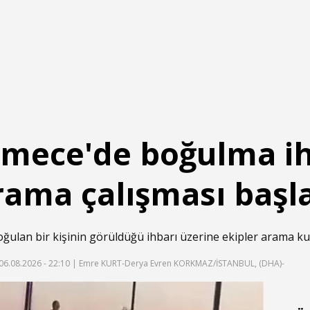
mece'de boğulma ih
rama çalışması başla
lan bir kişinin görüldüğü ihbarı üzerine ekipler arama kur
06.08.2026 - 22:10
| Emre KURT-Derya Evren KORKMAZ/İSTANBUL, (DHA)-