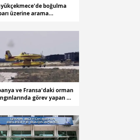
yükçekmece'de boğulma
barı üzerine arama
lışması başlatıldı
panya ve Fransa'daki orman
ngınlarında görev yapan 4
ak Türkiye'ye döndü