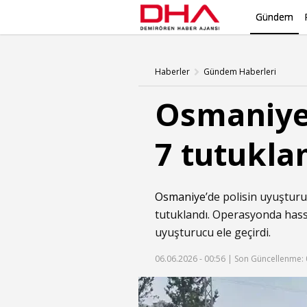
Gündem
Haberler
Gündem Haberleri
Osmaniye
7 tutukl
Osmaniye
’de polisin uyuşturu
tutuklandı. Operasyonda hassas
uyuşturucu ele geçirdi.
06.06.2026 - 00:56 |
Son Güncellenme: 