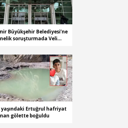
mir Büyükşehir Belediyesi’ne
nelik soruşturmada Veli
baba'nın ağabeyi
tuklandı
 yaşındaki Ertuğrul hafriyat
ınan gölette boğuldu