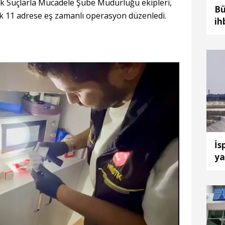
k Suçlarla Mücadele Şube Müdürlüğü ekipleri,
Bü
ik 11 adrese eş zamanlı operasyon düzenledi.
ih
ça
İs
ya
uç