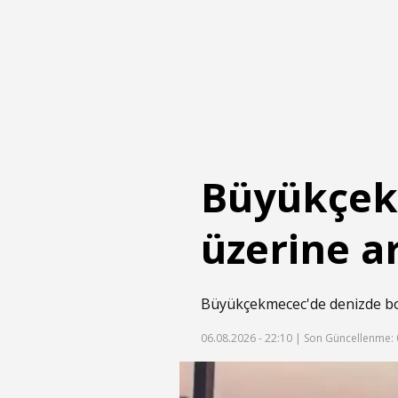
Büyükçek
üzerine a
Büyükçekmecec'de denizde boğu
06.08.2026 - 22:10 |
Son Güncellenme: 