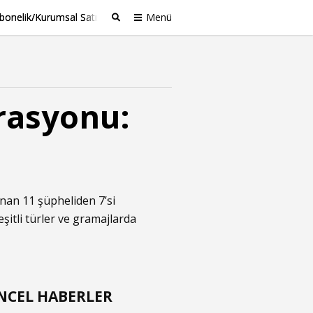
bonelik/Kurumsal Satış
Menü
Ara
rasyonu:
ınan 11 şüpheliden 7’si
şitli türler ve gramajlarda
NCEL HABERLER