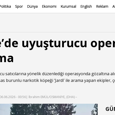
Politika
Spor
Dünya
Ekonomi
Kurumsal
English
Reklam
A
’de uyuşturucu ope
ama
cu satıcılarına yönelik düzenlediği operasyonda gözaltına al
 burunlu narkotik köpeği ‘Jardi’ ile arama yapan ekipler, çe
06.06.2026 - 00:56
| İbrahim EMÜL/OSMANİYE, (DHA) –
GÜ