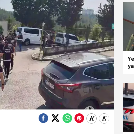
Ye
ya
k