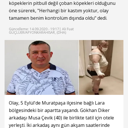
köpeklerin pitbull değil çoban köpekleri olduğunu
öne sürerek, "Herhangi bir kastım yoktur, olay
tamamen benim kontrolüm dışında oldu" dedi.
Güncelleme: 14.09.2020 - 19:17
| Ali Fuat
GÜÇLÜER/AFYONKARAHİSAR, (DHA)
Olay, 5 Eylül'de Muratpaşa ilçesine bağlı Lara
bölgesindeki bir apartta yaşandı. Gökhan Diker
arkadaşı Musa Çevik (40) ile birlikte tatil için otele
yerleşti. İki arkadaş aynı gün akşam saatlerinde