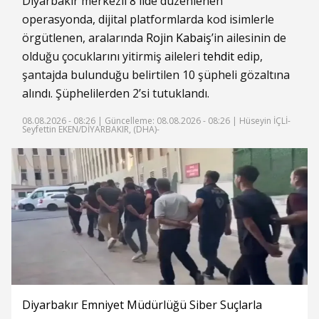
Diyarbakır merkezli 8 ilde düzenlenen
operasyonda, dijital platformlarda kod isimlerle
örgütlenen, aralarında
Rojin Kabaiş
’in ailesinin de
olduğu çocuklarını yitirmiş aileleri
tehdit
edip,
şantajda bulunduğu belirtilen 10 şüpheli gözaltına
alındı. Şüphelilerden 2’si tutuklandı.
08.08.2026 - 08:26 |
Güncelleme: 08.08.2026 - 08:26
| Hüseyin İÇLİ-
Seyfettin EKEN/DİYARBAKIR, (DHA)-
Diyarbakır Emniyet Müdürlüğü Siber Suçlarla