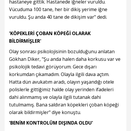
hastaneye gittik. Hastanede iğneler vuruldu.
Vücuduma 100 tane, her bir dikiş yerime iğne
vuruldu. Şu anda 40 tane de dikişim var" dedi.
'KÖPEKLERİ ÇOBAN KÖPEĞİ OLARAK
BİLDİRMİŞLER'
Olay sonrası psikolojisinin bozulduğunu anlatan
Gökhan Diker, "Şu anda halen daha korkusu var ve
psikolojik tedavi görüyorum. Gece dışarı
korkumdan çıkamadım. Olayla ilgili dava açtım.
Hatta dün avukatım aradı, olayın yaşandığı otele
polislerle gittiğimiz halde olay yerinden ifadeleri
dahi alınmamış ve olayla ilgili tutanak dahi
tutulmamış. Bana saldıran köpekleri çoban köpeği
olarak bildirmişler" diye konuştu.
'BENİM KONTROLÜM DIŞINDA OLDU'