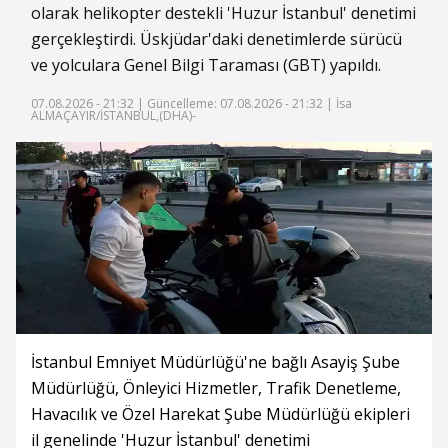
olarak helikopter destekli 'Huzur İstanbul' denetimi
gerçekleştirdi. Üskjüdar'daki denetimlerde sürücü
ve yolculara Genel Bilgi Taraması (GBT) yapıldı.
07.08.2026 - 21:32 |
Güncelleme: 07.08.2026 - 21:32
| İsa
ALMAÇAYIR/İSTANBUL,(DHA)-
İstanbul Emniyet Müdürlüğü'ne bağlı Asayiş Şube
Müdürlüğü, Önleyici Hizmetler, Trafik Denetleme,
Havacılık ve Özel Harekat Şube Müdürlüğü ekipleri
il genelinde 'Huzur İstanbul' denetimi