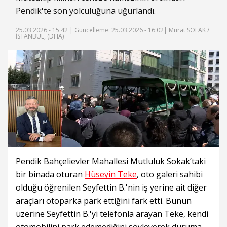
Pendik'te son yolculuğuna uğurlandı.
25.03.2026 - 15:42 |
Güncelleme: 25.03.2026 - 16:02
| Murat SOLAK /
İSTANBUL, (DHA)
Pendik Bahçelievler Mahallesi Mutluluk Sokak’taki
bir binada oturan
Hüseyin Teke
, oto galeri sahibi
olduğu öğrenilen Seyfettin B.'nin iş yerine ait diğer
araçları otoparka park ettiğini fark etti. Bunun
üzerine Seyfettin B.'yi telefonla arayan Teke, kendi