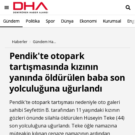
Gündem
Politika
Spor
Dünya
Ekonomi
Kurumsal
Engl
Ara
Haberler
Gündem Haberleri
Pendik'te otopark
tartışmasında kızının
yanında öldürülen baba son
yolculuğuna uğurlandı
Pendik'te
otopark tartışması
nedeniyle oto galeri
sahibi Seyfettin B. tarafından 11 yaşındaki kızının
gözleri önünde silahla öldürülen
Hüseyin Teke
(44)
son yolculuğuna uğurlandı. Teke öğle namazına
müteakip kılınan cenaze namazının ardından