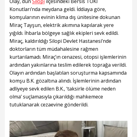
Olay, dün
Silopi
ilçesindeki Bersis TOKİ
Konutları’nda meydana geldi. İddiaya göre,
komşularının evinin klima dış ünitesine dokunan
Miraç Tayşun, elektrik akımına kapılarak yere
yığıldı. İhbarla bölgeye sağlık ekipleri sevk edildi.
Miraç, kaldırıldığı Silopi Devlet Hastanesi’nde
doktorların tüm müdahalesine rağmen
kurtarılamadı. Miraç’ın cenazesi, otopsi işlemlerinin
ardından yakınlarına teslim edilerek toprağa verildi.
Olayın ardından başlatılan soruşturma kapsamında
komşu B.K. gözaltına alındı. İşlemlerinin ardından
adliyeye sevk edilen B.K., ‘taksirle ölüme neden
olma’ suçlamasıyla çıkarıldığı mahkemece
tutuklanarak cezaevine gönderildi.