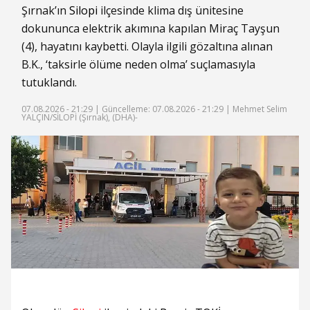
Şırnak’ın
Silopi
ilçesinde klima dış ünitesine
dokununca elektrik akımına kapılan Miraç Tayşun
(4), hayatını kaybetti. Olayla ilgili gözaltına alınan
B.K., ‘taksirle ölüme neden olma’ suçlamasıyla
tutuklandı.
07.08.2026 - 21:29 |
Güncelleme: 07.08.2026 - 21:29
| Mehmet Selim
YALÇIN/SİLOPİ (Şırnak), (DHA)-