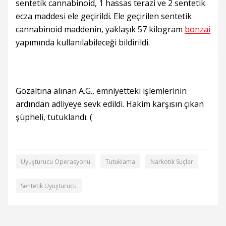
sentetik cannabinoid, 1 hassas terazi ve 2 sentetik
ecza maddesi ele geçirildi. Ele geçirilen sentetik
cannabinoid maddenin, yaklaşık 57 kilogram
bonzai
yapımında kullanılabileceği bildirildi.
Gözaltına alınan A.G., emniyetteki işlemlerinin
ardından adliyeye sevk edildi. Hakim karşısın çıkan
şüpheli, tutuklandı. (
Uyuşturucu Operasyonu
Tutuklama
Narkotik Suçlar
Sentetik Uyuşturucu