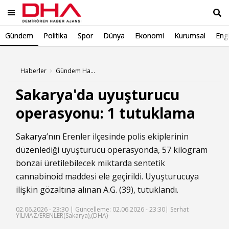
Gündem
Politika
Spor
Dünya
Ekonomi
Kurumsal
Engl
Ara
Haberler
Gündem Haberleri
Sakarya'da uyuşturucu
operasyonu: 1 tutuklama
Sakarya
’nın Erenler ilçesinde polis ekiplerinin
düzenlediği uyuşturucu operasyonda, 57 kilogram
bonzai
üretilebilecek miktarda sentetik
cannabinoid maddesi ele geçirildi. Uyuşturucuya
ilişkin gözaltına alınan A.G. (39), tutuklandı.
02.06.2026 - 23:30 |
Güncelleme: 02.06.2026 - 23:30
| Serhat
YILMAZ/ERENLER(Sakarya),(DHA)-