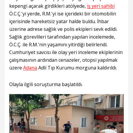
kepengi açarak girdikleri atölyede,
iş yeri sahibi
Ö.C.Ç.'yi yerde, R.M.'yi ise içerideki bir otomobilin
içerisinde hareketsiz yatar halde buldu. İhbar
üzerine adrese sağlık ve polis ekipleri sevk edildi.
Sağlık görevlileri tarafından yapılan incelemede,
Ö.C.Ç. ile R.M.'nin yaşamını yitirdiği belirlendi.
Cumhuriyet savcısı ile olay yeri inceleme ekiplerinin
çalışmasının ardından cenazeler, otopsi yapılmak
üzere
Adana
Adli Tıp Kurumu morguna kaldırıldı.
Olayla ilgili soruşturma başlatıldı.