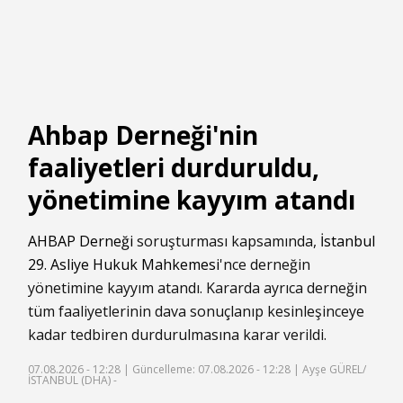
Ahbap Derneği'nin
faaliyetleri durduruldu,
yönetimine kayyım atandı
AHBAP Derneği
soruşturması kapsamında,
İstanbul
29. Asliye Hukuk Mahkemesi
'nce derneğin
yönetimine kayyım atandı. Kararda ayrıca derneğin
tüm faaliyetlerinin dava sonuçlanıp kesinleşinceye
kadar tedbiren durdurulmasına karar verildi.
07.08.2026 - 12:28 |
Güncelleme: 07.08.2026 - 12:28
| Ayşe GÜREL/
İSTANBUL (DHA) -