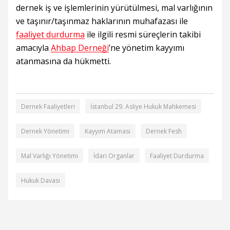
dernek iş ve işlemlerinin yürütülmesi, mal varlığının
ve taşınır/taşınmaz haklarının muhafazası ile
faaliyet durdurma
ile ilgili resmi süreçlerin takibi
amacıyla
Ahbap Derneği
’ne yönetim kayyımı
atanmasına da hükmetti.
Dernek Faaliyetleri
İstanbul 29. Asliye Hukuk Mahkemesi
Dernek Yönetimi
Kayyım Ataması
Dernek Fesh
Mal Varlığı Yönetimi
İdari Organlar
Faaliyet Durdurma
Hukuk Davası