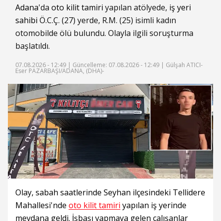
Adana
'da
oto kilit tamiri
yapılan atölyede,
iş yeri
sahibi
Ö.C.Ç. (27) yerde, R.M. (25) isimli kadın
otomobilde ölü bulundu. Olayla ilgili soruşturma
başlatıldı.
07.08.2026 - 12:49 |
Güncelleme: 07.08.2026 - 12:49
| Gülşah ATICI-
Eser PAZARBAŞI/ADANA, (DHA)-
Olay, sabah saatlerinde Seyhan ilçesindeki Tellidere
Mahallesi'nde
oto kilit tamiri
yapılan iş yerinde
meydana geldi. İşbaşı yapmaya gelen çalışanlar