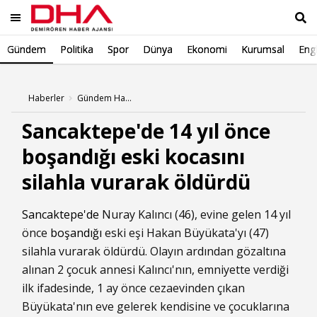
Gündem
Politika
Spor
Dünya
Ekonomi
Kurumsal
Engl
Ara
Haberler
Gündem Haberleri
Sancaktepe'de 14 yıl önce
boşandığı eski kocasını
silahla vurarak öldürdü
Sancaktepe'de
Nuray Kalıncı (46), evine gelen 14 yıl
önce
boşandığı
eski eşi Hakan Büyükata'yı (47)
silahla vurarak öldürdü. Olayın ardından gözaltına
alınan 2 çocuk annesi Kalıncı'nın, emniyette verdiği
ilk ifadesinde, 1 ay önce cezaevinden çıkan
Büyükata'nın eve gelerek kendisine ve çocuklarına