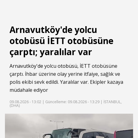
Arnavutköy'de yolcu
otobüsü İETT otobüsüne
çarptı; yaralılar var
Arnavutköy'de
yolcu
otobüsü
,
İETT
otobüsüne
çarptı. İhbar üzerine olay yerine itfaiye, sağlık ve
polis ekibi sevk edildi. Yaralılar var. Ekipler kazaya
müdahale ediyor
09.08.2026 - 13:02 |
Güncelleme: 09.08.2026 - 13:29
| İSTANBUL,
(DHA)