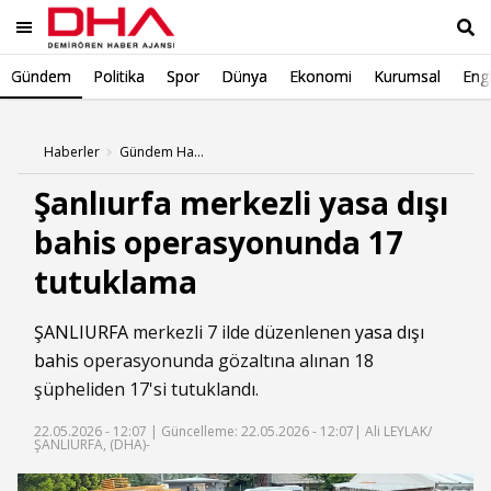
Gündem
Politika
Spor
Dünya
Ekonomi
Kurumsal
Engl
Ara
Haberler
Gündem Haberleri
Şanlıurfa merkezli yasa dışı
bahis operasyonunda 17
tutuklama
ŞANLIURFA
merkezli 7 ilde düzenlenen
yasa dışı
bahis
operasyonunda gözaltına alınan 18
şüpheliden 17'si tutuklandı.
22.05.2026 - 12:07 |
Güncelleme: 22.05.2026 - 12:07
| Ali LEYLAK/
ŞANLIURFA, (DHA)-