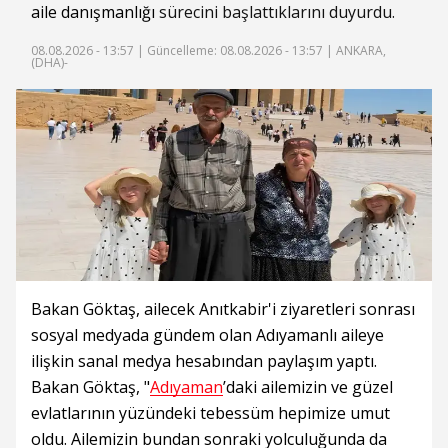
aile danışmanlığı
sürecini başlattıklarını duyurdu.
08.08.2026 - 13:57 |
Güncelleme: 08.08.2026 - 13:57
| ANKARA,
(DHA)-
Bakan Göktaş, ailecek Anıtkabir'i ziyaretleri sonrası
sosyal medyada gündem olan Adıyamanlı aileye
ilişkin sanal medya hesabından paylaşım yaptı.
Bakan Göktaş, "
Adıyaman
’daki ailemizin ve güzel
evlatlarının yüzündeki tebessüm hepimize umut
oldu. Ailemizin bundan sonraki yolculuğunda da