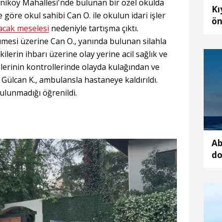
Yeniköy Mahallesi'nde bulunan bir özel okulda
Kı
 göre okul sahibi Can O. ile okulun idari işler
ön
acak meselesi
nedeniyle tartışma çıktı.
ih
mesi üzerine Can O., yanında bulunan silahla
kilerin ihbarı üzerine olay yerine acil sağlık ve
iplerinin kontrollerinde olayda kulağından ve
 Gülcan K., ambulansla hastaneye kaldırıldı.
bulunmadığı öğrenildi.
Ab
do