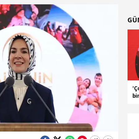
GÜ
'Ç
bi
fa