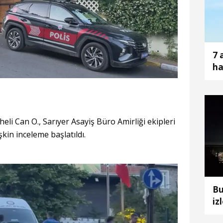
7 
ha
eli Can O., Sarıyer Asayiş Büro Amirliği ekipleri
şkin inceleme başlatıldı.
Bu
iz