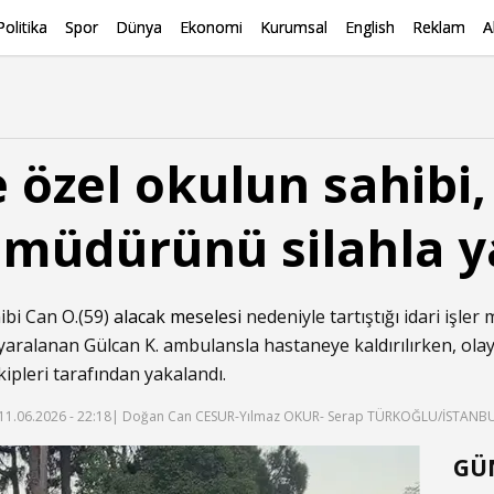
Politika
Spor
Dünya
Ekonomi
Kurumsal
English
Reklam
A
 özel okulun sahibi, 
er müdürünü silahla y
ibi Can O.(59)
alacak meselesi
nedeniyle tartıştığı idari işler
yaralanan Gülcan K. ambulansla hastaneye kaldırılırken, ola
kipleri tarafından yakalandı.
11.06.2026 - 22:18
| Doğan Can CESUR-Yılmaz OKUR- Serap TÜRKOĞLU/İSTANBU
GÜ