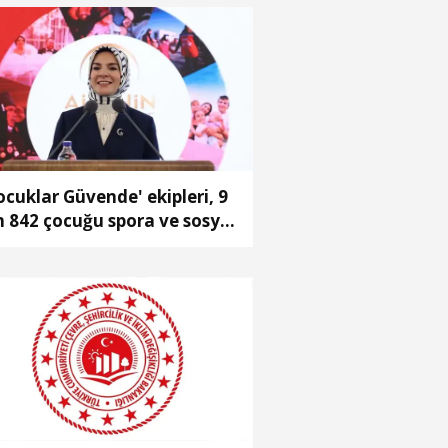
ocuklar Güvende' ekipleri, 9
n 842 çocuğu spora ve sosyal
aliyetlere yönlendirdi