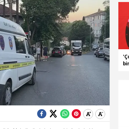
'Ç
bi
fa