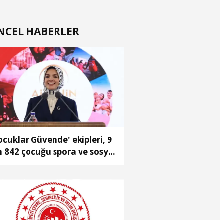
NCEL HABERLER
ocuklar Güvende' ekipleri, 9
n 842 çocuğu spora ve sosyal
aliyetlere yönlendirdi