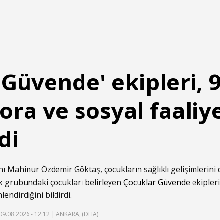
 Güvende' ekipleri, 9
ora ve sosyal faaliy
di
ı Mahinur Özdemir Göktaş, çocukların sağlıklı gelişimlerini
sk grubundaki çocukları belirleyen
Çocuklar Güvende
ekipleri
lendirdiğini bildirdi.
09.08.2026 - 12:12
| ANKARA, (DHA)