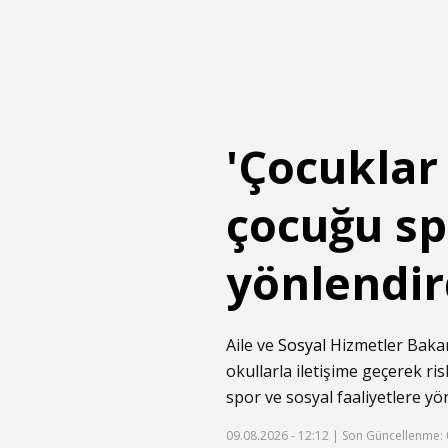
'Çocuklar
çocuğu sp
yönlendir
Aile ve
Sosyal
Hizmetler Bakan
okullarla iletişime geçerek ri
spor ve sosyal faaliyetlere yön
09.08.2026 - 12:12 |
Son Güncellenme: 