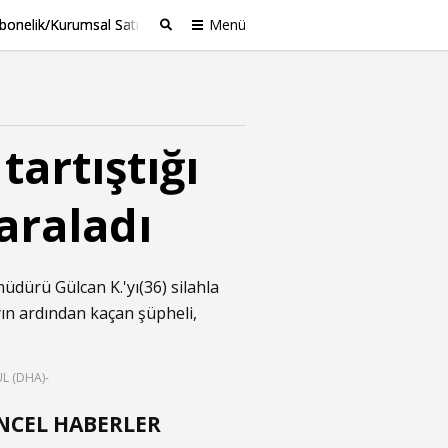
bonelik/Kurumsal Satış
Menü
Ara
tartıştığı
araladı
 müdürü Gülcan K.'yı(36) silahla
yın ardından kaçan şüpheli,
L (DHA)-
NCEL HABERLER