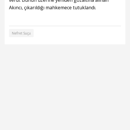
verdi. Bunun üzerine yeniden gözaltına alınan
Akıncı, çıkarıldığı mahkemece tutuklandı.
Nefret Suçu