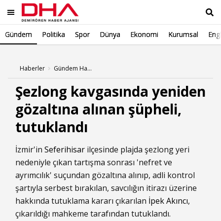
Gündem
Politika
Spor
Dünya
Ekonomi
Kurumsal
Engl
Ara
Haberler
Gündem Haberleri
Şezlong kavgasında yeniden
gözaltına alınan şüpheli,
tutuklandı
İzmir'in
Seferihisar
ilçesinde plajda şezlong yeri
nedeniyle çıkan tartışma sonrası 'nefret ve
ayrımcılık' suçundan gözaltına alınıp, adli kontrol
şartıyla serbest bırakılan, savcılığın itirazı üzerine
hakkında tutuklama kararı çıkarılan
İpek Akıncı
,
çıkarıldığı mahkeme tarafından tutuklandı.