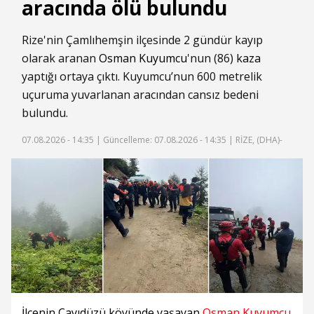
aracında ölü bulundu
Rize'nin Çamlıhemşin ilçesinde 2 gündür kayıp
olarak aranan
Osman Kuyumcu
'nun (86)
kaza
yaptığı ortaya çıktı. Kuyumcu’nun 600 metrelik
uçuruma yuvarlanan aracından cansız bedeni
bulundu.
07.08.2026 - 14:35 |
Güncelleme: 07.08.2026 - 14:35
| RİZE, (DHA)-
İlçenin Çayıdüzü köyünde yaşayan
Osman Kuyumcu