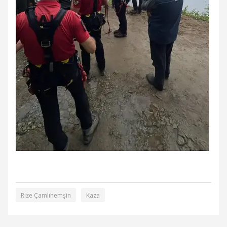
Rize Çamlıhemşin
Kaza