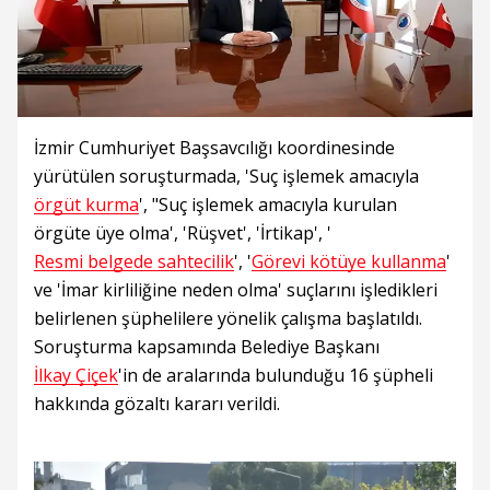
İzmir Cumhuriyet Başsavcılığı koordinesinde
yürütülen soruşturmada, 'Suç işlemek amacıyla
örgüt kurma
', "Suç işlemek amacıyla kurulan
örgüte üye olma', 'Rüşvet', 'İrtikap', '
Resmi belgede sahtecilik
', '
Görevi kötüye kullanma
'
ve 'İmar kirliliğine neden olma' suçlarını işledikleri
belirlenen şüphelilere yönelik çalışma başlatıldı.
Soruşturma kapsamında Belediye Başkanı
İlkay Çiçek
'in de aralarında bulunduğu 16 şüpheli
hakkında gözaltı kararı verildi.