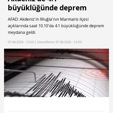
büyüklüğünde deprem
AFAD
:
Akdeniz
'in
Muğla
'nın
Marmaris
ilçesi
açıklarında saat 10.10'da 4.1 büyüklüğünde
deprem
meydana geldi.
07.08.2026 - 10:20 |
Güncelleme: 07.08.2026 - 10:20