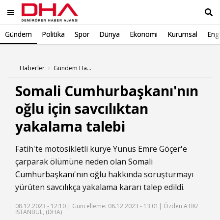
Gündem
Politika
Spor
Dünya
Ekonomi
Kurumsal
Engl
Ara
Haberler
Gündem Haberleri
Somali Cumhurbaşkanı'nın
oğlu için savcılıktan
yakalama talebi
Fatih'te motosikletli kurye Yunus Emre Göçer'e
çarparak ölümüne neden olan
Somali
Cumhurbaşkanı'nın oğlu
hakkında soruşturmayı
yürüten savcılıkça yakalama kararı talep edildi.
08.12.2023 - 12:10 |
Güncelleme: 08.12.2023 - 13:01
| Özden ATİK/
İSTANBUL, (DHA)