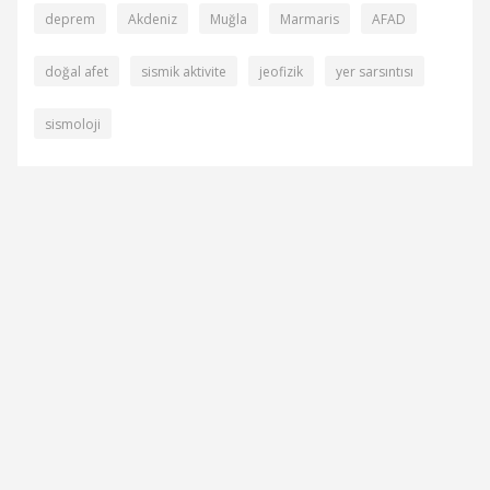
deprem
Akdeniz
Muğla
Marmaris
AFAD
doğal afet
sismik aktivite
jeofizik
yer sarsıntısı
sismoloji