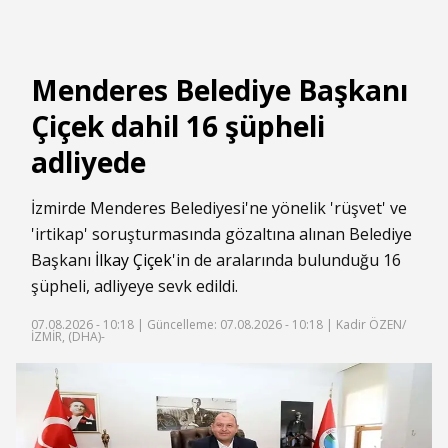
Menderes Belediye Başkanı
Çiçek dahil 16 şüpheli
adliyede
İzmirde Menderes Belediyesi'ne yönelik 'rüşvet' ve
'irtikap' soruşturmasında gözaltına alınan Belediye
Başkanı
İlkay Çiçek
'in de aralarında bulunduğu 16
şüpheli, adliyeye sevk edildi.
07.08.2026 - 10:18 |
Güncelleme: 07.08.2026 - 10:18
| Kadir ÖZEN/
İZMİR, (DHA)-