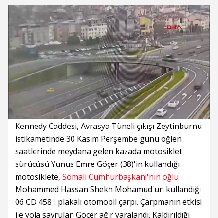
Süre
Toplam
Süre
/
Yükleniyor
Yüklendi
:
:
0%
0%
Kennedy Caddesi, Avrasya Tüneli çıkışı Zeytinburnu
istikametinde 30 Kasım Perşembe günü öğlen
saatlerinde meydana gelen kazada motosiklet
sürücüsü Yunus Emre Göçer (38)'in kullandığı
motosiklete,
Somali Cumhurbaşkanı'nın oğlu
Mohammed Hassan Shekh Mohamud'un kullandığı
06 CD 4581 plakalı otomobil çarpı. Çarpmanın etkisi
ile yola savrulan Göçer ağır yaralandı. Kaldırıldığı