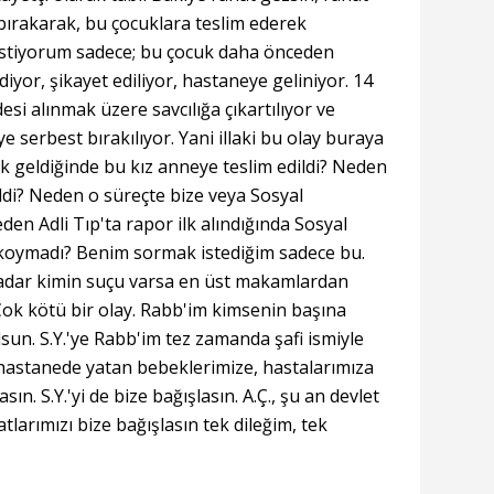
 bırakarak, bu çocuklara teslim ederek
istiyorum sadece; bu çocuk daha önceden
diyor, şikayet ediliyor, hastaneye geliniyor. 14
esi alınmak üzere savcılığa çıkartılıyor ve
e serbest bırakılıyor. Yani illaki bu olay buraya
lk geldiğinde bu kız anneye teslim edildi? Neden
ildi? Neden o süreçte bize veya Sosyal
en Adli Tıp'ta rapor ilk alındığında Sosyal
l koymadı? Benim sormak istediğim sadece bu.
kadar kimin suçu varsa en üst makamlardan
 Çok kötü bir olay. Rabb'im kimsenin başına
sun. S.Y.'ye Rabb'im tez zamanda şafi ismiyle
e hastanede yatan bebeklerimize, hastalarımıza
ın. S.Y.'yi de bize bağışlasın. A.Ç., şu an devlet
tlarımızı bize bağışlasın tek dileğim, tek