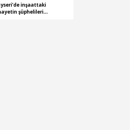
yseri’de inşaattaki
nayetin şüphelileri
kalandı