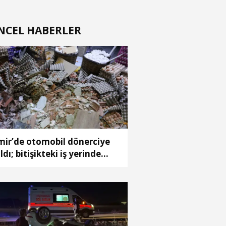
NCEL HABERLER
mir’de otomobil dönerciye
ldı; bitişikteki iş yerinde
nlerce yumurta kırıldı