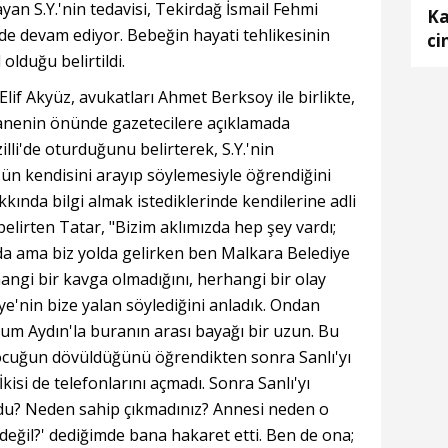
ayan S.Y.'nin tedavisi, Tekirdağ İsmail Fehmi
Ka
de devam ediyor. Bebeğin hayati tehlikesinin
ci
lduğu belirtildi.
ya
e Elif Akyüz, avukatları Ahmet Berksoy ile birlikte,
anenin önünde gazetecilere açıklamada
illi'de oturduğunu belirterek, S.Y.'nin
ün kendisini arayıp söylemesiyle öğrendiğini
kkında bilgi almak istediklerinde kendilerine adli
elirten Tatar, "Bizim aklımızda hep şey vardı;
da ama biz yolda gelirken ben Malkara Belediye
angi bir kavga olmadığını, herhangi bir olay
e'nin bize yalan söylediğini anladık. Ondan
um Aydın'la buranın arası bayağı bir uzun. Bu
çocuğun dövüldüğünü öğrendikten sonra Sanlı'yı
kisi de telefonlarını açmadı. Sonra Sanlı'yı
ldu? Neden sahip çıkmadınız? Annesi neden o
eğil?' dediğimde bana hakaret etti. Ben de ona;