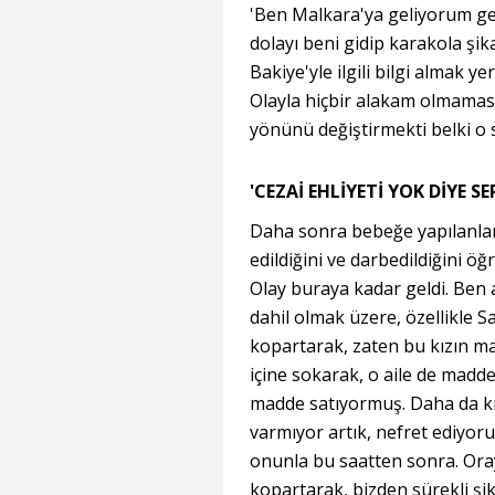
'Ben Malkara'ya geliyorum ge
dolayı beni gidip karakola şika
Bakiye'yle ilgili bilgi almak ye
Olayla hiçbir alakam olmaması
yönünü değiştirmekti belki o 
'CEZAİ EHLİYETİ YOK DİYE S
Daha sonra bebeğe yapılanlar
edildiğini ve darbedildiğini ö
Olay buraya kadar geldi. Ben 
dahil olmak üzere, özellikle S
kopartarak, zaten bu kızın ma
içine sokarak, o aile de mad
madde satıyormuş. Daha da kız
varmıyor artık, nefret ediyoruz
onunla bu saatten sonra. Ora
kopartarak, bizden sürekli şik