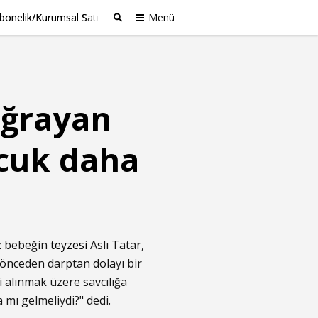
bonelik/Kurumsal Satış
Menü
Ara
uğrayan
ocuk daha
kız bebeğin
teyzesi
Aslı Tatar,
 önceden darptan dolayı bir
i alınmak üzere savcılığa
a mı gelmeliydi?" dedi.