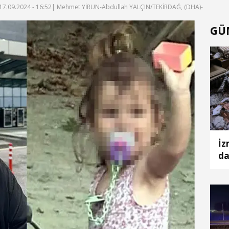
17.09.2024 - 16:52
| Mehmet YİRUN-Abdullah YALÇIN/TEKİRDAĞ, (DHA)-
GÜ
İz
da
bi