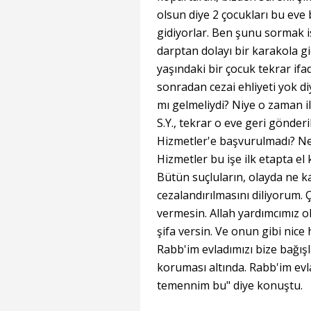
olsun diye 2 çocukları bu eve
gidiyorlar. Ben şunu sormak 
darptan dolayı bir karakola gi
yaşındaki bir çocuk tekrar ifad
sonradan cezai ehliyeti yok diy
mı gelmeliydi? Niye o zaman i
S.Y., tekrar o eve geri gönder
Hizmetler'e başvurulmadı? Ned
Hizmetler bu işe ilk etapta e
Bütün suçluların, olayda ne 
cezalandırılmasını diliyorum.
vermesin. Allah yardımcımız ol
şifa versin. Ve onun gibi nic
Rabb'im evladımızı bize bağışlas
koruması altında. Rabb'im evla
temennim bu" diye konuştu.