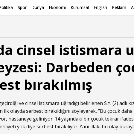
Politika
Spor
Dünya
Ekonomi
Kurumsal
English
Reklam
A
da cinsel istismara 
eyzesi: Darbeden ç
est bırakılmış
eçirdiği ve cinsel istismara uğradığı belirlenen S.Y. (2) adlı 
n ilk olayda serbest bırakıldığını söyleyerek, "Bu çocuk daha
iyor, hastaneye geliniyor. 14 yaşındaki bir çocuk tekrar ifades
ehliyeti yok diye serbest bırakılıyor. Yani illaki bu olay buray