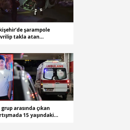
kişehir’de şarampole
vrilip takla atan
omobildeki 2 kişi yaralandı
i grup arasında çıkan
rtışmada 15 yaşındaki
hmet kalbinden bıçaklandı