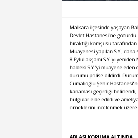
Malkara ilçesinde yaşayan Baki
Devlet Hastanesi'ne götürdü.
bıraktığı komşusu tarafından 
Muayenesi yapılan S.Y., daha so
8 Eylül akşamı S.Y.'yi yenide
haldeki S.Y.'yi muayene eden d
durumu polise bildirdi. Durumu
Cumalıoğlu Şehir Hastanesi'ne
kanaması geçirdiği belirlendi,
bulgular elde edildi ve ameliya
örneklerini incelenmek üzere
ABLASI KORUMA ALTINDA