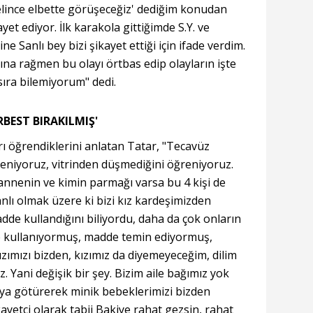
lince elbette görüşeceğiz' dediğim konudan
yet ediyor. İlk karakola gittiğimde S.Y. ve
rine Sanlı bey bizi şikayet ettiği için ifade verdim.
na rağmen bu olayı örtbas edip olayların işte
sıra bilemiyorum" dedi.
ERBEST BIRAKILMIŞ'
ı öğrendiklerini anlatan Tatar, "Tecavüz
ğreniyoruz, vitrinden düşmediğini öğreniyoruz.
annenin ve kimin parmağı varsa bu 4 kişi de
anlı olmak üzere ki bizi kız kardeşimizden
dde kullandığını biliyordu, daha da çok onların
de kullanıyormuş, madde temin ediyormuş,
ımızı bizden, kızımız da diyemeyeceğim, dilim
. Yani değişik bir şey. Bizim aile bağımız yok
ya götürerek minik bebeklerimizi bizden
ayetçi olarak tabii Bakiye rahat gezsin, rahat