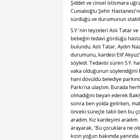
Şiddet ve cinsel istismara uğr
Cumalıoğlu Şehir Hastanesi'n
sürdüğü ve durumunun stabil o
S.Y.'nin teyzeleri Aslı Tatar v
bebeğin tedavi gördüğü hast
bulundu. Aslı Tatar, Aydın Naz
durumunu, kardesi Elif Akyüz'
söyledi. Tedavisi süren S.Y. ha
vaka olduğunun söylendiğini b
hani dövüldü belediye parkın
Parkı'na ulaştım. Burada herh
olmadığını beyan ederek Bakiy
sonra ben yolda gelirken, mal
önceki süreçte tabii ben bu 
aradım. Kız kardeşimi aradım. İ
arayarak, 'Bu çocuklara ne o
kızın yoğun bakımda yanında d