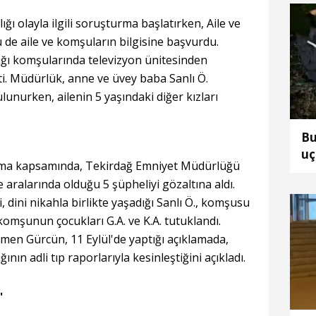
ı olayla ilgili soruşturma başlatırken, Aile ve
 de aile ve komşuların bilgisine başvurdu.
tığı komşularında televizyon ünitesinden
ti. Müdürlük, anne ve üvey baba Sanlı Ö.
nurken, ailenin 5 yaşındaki diğer kızları
Bu
uç
turma kapsamında, Tekirdağ Emniyet Müdürlüğü
e aralarında olduğu 5 şüpheliyi gözaltına aldı.
dini nikahla birlikte yaşadığı Sanlı Ö., komşusu
 komşunun çocukları G.A. ve K.A. tutuklandı.
en Gürcün, 11 Eylül'de yaptığı açıklamada,
ğının adli tıp raporlarıyla kesinleştiğini açıkladı.
'