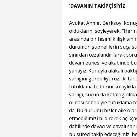
'DAVANIN TAKİPÇİSİYİZ'
Avukat Ahmet Berksoy, konuyla 
olduklarını söyleyerek, "Her n
arasında bir hısımlık ilişkisin
durumun şüphelilerin suça sü
sınırdan cezalandırılarak soruş
devam etmesi ve akabinde bu 
yanayız. Konuyla alakalı bak
varlığını görebiliyoruz. İki ta
tutuklama tedbirini kolaylıkl
varlığı, suçun da katalog ol
olması sebebiyle tutuklama ted
da. Bu durumu bizler aile ola
etmediğimizi bildirerek açıkç
dahilinde davacı ve davalı sa
bu süreci takip edeceğimizi be