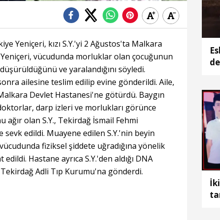
ye Yeniçeri, kızı S.Y.'yi 2 Ağustos'ta Malkara
Es
 Yeniçeri, vücudunda morluklar olan çocuğunun
de
düşürüldüğünü ve yaralandığını söyledi.
ot
nra ailesine teslim edilip evine gönderildi. Aile,
n Malkara Devlet Hastanesi'ne götürdü. Baygın
oktorlar, darp izleri ve morlukları görünce
 ağır olan S.Y., Tekirdağ İsmail Fehmi
 sevk edildi. Muayene edilen S.Y.'nin beyin
 vücudunda fiziksel şiddete uğradığına yönelik
t edildi. Hastane ayrıca S.Y.'den aldığı DNA
 Tekirdağ Adli Tıp Kurumu'na gönderdi.
İk
ta
Me