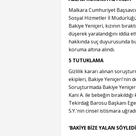
Malkara Cumhuriyet Başsavcılığ
Sosyal Hizmetler İl Müdürlüğü
Bakiye Yeniçeri, kızının bırak
düşerek yaralandığını iddia et
hakkında suç duyurusunda bulu
koruma altına alındı.
5 TUTUKLAMA
Gizlilik kararı alınan soruş
ekipleri, Bakiye Yeniçeri'nin d
Soruşturmada Bakiye Yeniçeri, 
Kani A. ile bebeğin bırakıldığı
Tekirdağ Barosu Başkanı Egem
S.Y.'nin cinsel istismara uğradı
'BAKİYE BİZE YALAN SÖYLEDİ