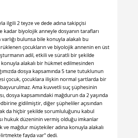
ilgili 2 teyze ve dede adına takipçisi
e kadar biyolojik anneyle dosyanın tarafları
in varlığı bulunsa bile konuyla alakalı bu
rüklenen çocukların ve biyolojik annenin en üst
turmanın adil, etkili ve süratli bir şekilde
konuyla alakalı bir hükmet edilmesinden
tığımızda dosya kapsamında 5 tane tutuklunun
nesi çocuk, çocuklara ilişkin normal şartlarda bir
a başvurulmaz. Ama kuvvetli suç şüphesinin
ması, dosya kapsamındaki mağdurun da 2 yaşında
birine gidilmiştir, diğer şüpheliler açısından
rak da hiçbir şekilde sorumluluğunu kabul
ası hukuk düzeninin vermiş olduğu imkanlar
nık ve mağdur müştekiler adına konuyla alakalı
lirtmekte fayda var" dedi.