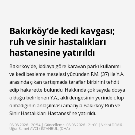
Bakırköy'de kedi kavgası;
ruh ve sinir hastalıkları
hastanesine yatırıldı
Bakırköy
'de, iddiaya göre karavan parkı kullanımı
ve kedi besleme meselesi yüzünden F.M. (37) ile Y.A.
arasında çıkan tartışmada taraflar birbirini tehdit
edip hakarette bulundu. Hakkında çok sayıda dosya
olduğu belirlenen Y.A., akli dengesinin yerinde olup
olmadığının anlaşılması amacıyla Bakırköy Ruh ve
Sinir Hastalıkları Hastanesi'ne yatırıldı.
08.08.2026 - 20:54 |
Güncelleme: 08.08.2026 - 21:00
| Vehbi DEMİR-
Uğur Samet AVCI / İSTANBUL, (DHA)-