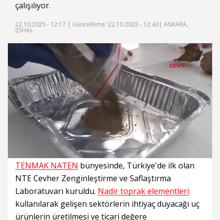
çalışılıyor.
22.10.2025 - 12:17 |
Güncelleme: 22.10.2025 - 12:43
| ANKARA,
(DHA)-
Süre
Toplam
Süre
/
Yükleniyor
Yüklendi
:
:
0%
0%
TENMAK NATEN
bünyesinde, Türkiye'de ilk olan
NTE Cevher Zenginleştirme ve Saflaştırma
Laboratuvarı kuruldu.
Nadir toprak elementleri
kullanılarak gelişen sektörlerin ihtiyaç duyacağı uç
ürünlerin üretilmesi ve ticari değere