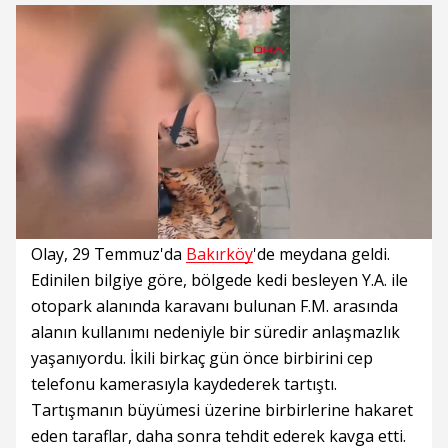
Süre
Toplam
Süre
/
Yükleniyor
Yüklendi
:
:
0%
0%
Olay, 29 Temmuz'da
Bakırköy
'de meydana geldi.
Edinilen bilgiye göre, bölgede kedi besleyen Y.A. ile
otopark alanında karavanı bulunan F.M. arasında
alanın kullanımı nedeniyle bir süredir anlaşmazlık
yaşanıyordu. İkili birkaç gün önce birbirini cep
telefonu kamerasıyla kaydederek tartıştı.
Tartışmanın büyümesi üzerine birbirlerine hakaret
eden taraflar, daha sonra tehdit ederek kavga etti.