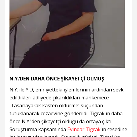
N.Y.’DEN DAHA ÖNCE ŞİKAYETÇİ OLMUŞ
N.Y. ile Y.D, emniyetteki işlemlerinin ardından sevk
edildikleri adliyede çıkarıldıkları mahkemece
'Tasarlayarak kasten öldürme' suçundan
tutuklanarak cezaevine gönderildi. Tiğrak'ın daha
önce N.Y.'den şikayetçi olduğu da ortaya çıktı.
Soruşturma kapsamında
Evindar Tiğrak
'ın cesedine