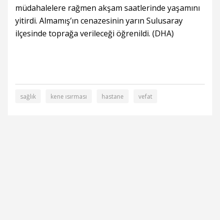
müdahalelere rağmen akşam saatlerinde yaşamını
yitirdi. Almamış’ın cenazesinin yarın Sulusaray
ilçesinde toprağa verileceği öğrenildi. (DHA)
sağlık
kene ısırması
hastane
vefat