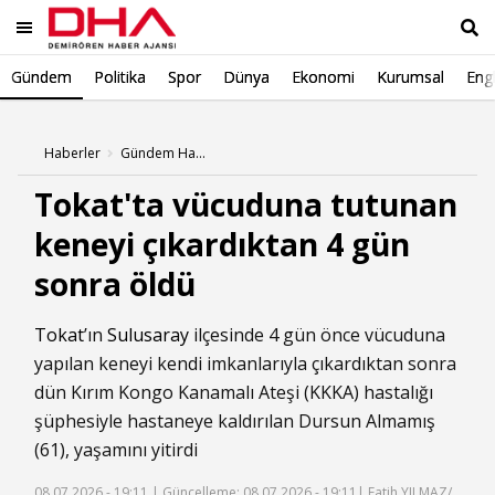
Gündem
Politika
Spor
Dünya
Ekonomi
Kurumsal
Engl
Ara
Haberler
Gündem Haberleri
Tokat'ta vücuduna tutunan
keneyi çıkardıktan 4 gün
sonra öldü
Tokat
’ın
Sulusaray
ilçesinde 4 gün önce vücuduna
yapılan keneyi kendi imkanlarıyla çıkardıktan sonra
dün Kırım Kongo Kanamalı Ateşi (KKKA) hastalığı
şüphesiyle hastaneye kaldırılan Dursun Almamış
(61), yaşamını yitirdi
08.07.2026 - 19:11 |
Güncelleme: 08.07.2026 - 19:11
| Fatih YILMAZ/