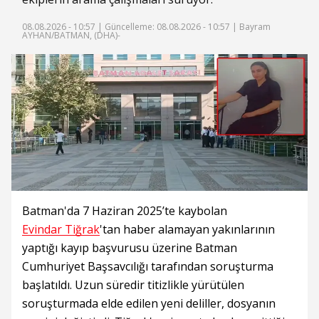
08.08.2026 - 10:57 |
Güncelleme: 08.08.2026 - 10:57
| Bayram
AYHAN/BATMAN, (DHA)-
Batman'da 7 Haziran 2025’te kaybolan
Evindar Tiğrak
'tan haber alamayan yakınlarının
yaptığı kayıp başvurusu üzerine Batman
Cumhuriyet Başsavcılığı tarafından soruşturma
başlatıldı. Uzun süredir titizlikle yürütülen
soruşturmada elde edilen yeni deliller, dosyanın