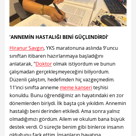
'ANNEMİN HASTALIĞI BENİ GÜÇLENDİRDİ’
Hiranur Savgın
, YKS maratonuna aslında 9’uncu
sınıftan itibaren hazırlanmaya başladığını
anlatarak, "
Doktor
olmak istiyordum ve bunun
çalışmadan gerçekleşmeyeceğini biliyordum.
Düzenli çalıştım, hedefimden hiç vazgeçmedim.
11’inci sınıfta anneme
meme kanseri
teşhisi
konuldu. Bunu öğrendiğimiz an hayatındaki en zor
dönemlerden biriydi. İlk başta çok yıkıldım. Annemin
hastalığı beni derinden etkiledi. Ama sonra yalnız
olmadığımızı gördüm. Ailem ve okulum bana büyük
destek verdi. O süreçte benim gibi binlerce insanın
olduğunu fark ettim. İnsanların hayatına