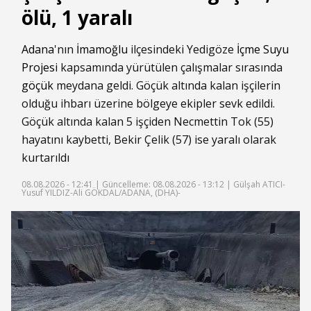
ölü, 1 yaralı
Adana
'nın
İmamoğlu
ilçesindeki Yedigöze
İçme Suyu
Projesi
kapsamında yürütülen çalışmalar sırasında
göçük
meydana geldi. Göçük altında kalan işçilerin
olduğu ihbarı üzerine bölgeye ekipler sevk edildi.
Göçük altında kalan 5 işçiden Necmettin Tok (55)
hayatını kaybetti, Bekir Çelik (57) ise yaralı olarak
kurtarıldı
08.08.2026 - 12:41 |
Güncelleme: 08.08.2026 - 13:12
| Gülşah ATICI-
Yusuf YILDIZ-Ali GÖKDAL/ADANA, (DHA)-