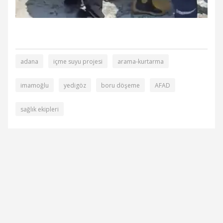
adana
içme suyu projesi
arama-kurtarma
imamoğlu
yedigöz
boru döşeme
AFAD
sağlık ekipleri