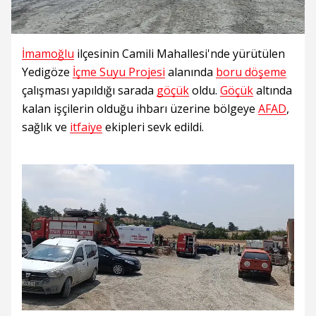
İmamoğlu
ilçesinin Camili Mahallesi'nde yürütülen
Yedigöze
İçme Suyu Projesi
alanında
boru döşeme
çalışması yapıldığı sarada
göçük
oldu.
Göçük
altında
kalan işçilerin olduğu ihbarı üzerine bölgeye
AFAD
,
sağlık ve
itfaiye
ekipleri sevk edildi.