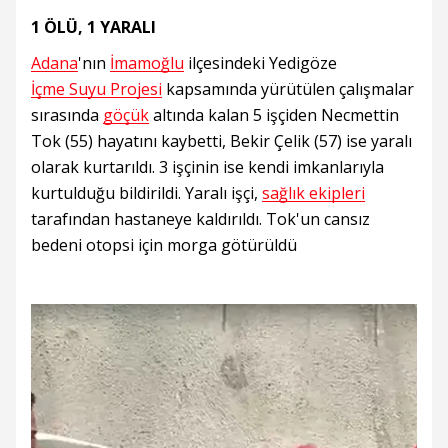
1 ÖLÜ, 1 YARALI
Adana
'nın
İmamoğlu
ilçesindeki Yedigöze
İçme Suyu Projesi
kapsamında yürütülen çalışmalar
sırasında
göçük
altında kalan 5 işçiden Necmettin
Tok (55) hayatını kaybetti, Bekir Çelik (57) ise yaralı
olarak kurtarıldı. 3 işçinin ise kendi imkanlarıyla
kurtulduğu bildirildi. Yaralı işçi,
sağlık ekipleri
tarafından hastaneye kaldırıldı. Tok'un cansız
bedeni otopsi için morga götürüldü