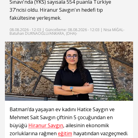
Sınavı'nda (
YKS
) sayısala 554 puanla Türkiye
37’ncisi oldu. Hiranur Savgın'ın hedefi tıp
fakültesine yerleşmek.
08.08.2026 - 12:03 |
Güncelleme: 08.08.2026 - 12:03
| Nisa MİĞAL-
Batuhan DURNAOĞLU/ANKARA, (DHA)-
Batman’da yaşayan ev kadını Hatice Saygın ve
Mehmet Sait Savgın çiftinin 5 çocuğundan en
büyüğü
Hiranur Savgın
, ailesinin ekonomik
zorluklarına rağmen
eğitim
hayatından vazgeçmedi.