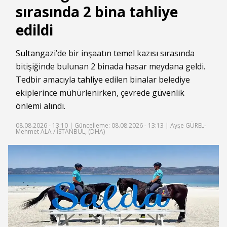
sırasında 2 bina tahliye
edildi
Sultangazi
’de bir inşaatın
temel kazısı
sırasında
bitişiğinde bulunan 2 binada hasar meydana geldi.
Tedbir amacıyla
tahliye
edilen binalar belediye
ekiplerince mühürlenirken, çevrede
güvenlik
önlemi
alındı.
08.08.2026 - 13:10 |
Güncelleme: 08.08.2026 - 13:13
| Ayşe GÜREL-
Mehmet ALA / İSTANBUL, (DHA)