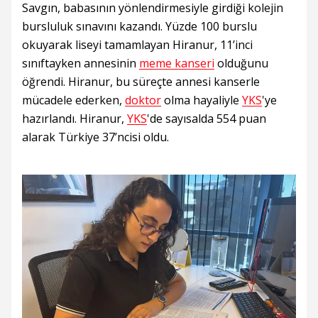
Savgın, babasının yönlendirmesiyle girdiği kolejin
bursluluk sınavını kazandı. Yüzde 100 burslu
okuyarak liseyi tamamlayan Hiranur, 11’inci
sınıftayken annesinin
meme kanseri
olduğunu
öğrendi. Hiranur, bu süreçte annesi kanserle
mücadele ederken,
doktor
olma hayaliyle
YKS
'ye
hazırlandı. Hiranur,
YKS
'de sayısalda 554 puan
alarak Türkiye 37’ncisi oldu.