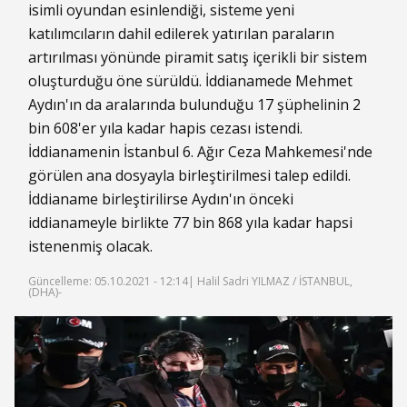
isimli oyundan esinlendiği, sisteme yeni
katılımcıların dahil edilerek yatırılan paraların
artırılması yönünde piramit satış içerikli bir sistem
oluşturduğu öne sürüldü. İddianamede Mehmet
Aydın'ın da aralarında bulunduğu 17 şüphelinin 2
bin 608'er yıla kadar hapis cezası istendi.
İddianamenin İstanbul 6. Ağır Ceza Mahkemesi'nde
görülen ana dosyayla birleştirilmesi talep edildi.
İddianame birleştirilirse Aydın'ın önceki
iddianameyle birlikte 77 bin 868 yıla kadar hapsi
istenenmiş olacak.
Güncelleme: 05.10.2021 - 12:14
| Halil Sadri YILMAZ / İSTANBUL,
(DHA)-