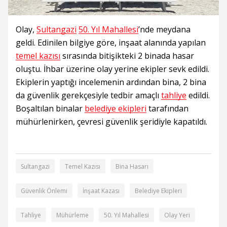
Olay,
Sultangazi
50. Yıl Mahallesi
’nde meydana
geldi. Edinilen bilgiye göre, inşaat alanında yapılan
temel kazısı
sırasında bitişikteki 2 binada hasar
oluştu. İhbar üzerine olay yerine ekipler sevk edildi.
Ekiplerin yaptığı incelemenin ardından bina, 2 bina
da güvenlik gerekçesiyle tedbir amaçlı
tahliye
edildi.
Boşaltılan binalar
belediye ekipleri
tarafından
mühürlenirken, çevresi güvenlik şeridiyle kapatıldı.
Sultangazi
Temel Kazısı
Bina Hasarı
Güvenlik Önlemi
İnşaat Kazası
Belediye Ekipleri
Tahliye
Mühürleme
50. Yıl Mahallesi
Olay Yeri