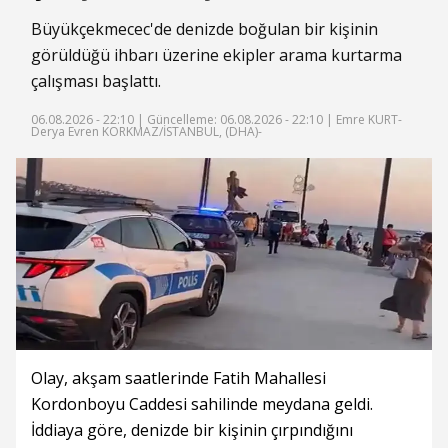
Büyükçekmecec'de denizde boğulan bir kişinin
görüldüğü ihbarı üzerine ekipler arama kurtarma
çalışması başlattı.
06.08.2026 - 22:10 |
Güncelleme: 06.08.2026 - 22:10
| Emre KURT-
Derya Evren KORKMAZ/İSTANBUL, (DHA)-
Olay, akşam saatlerinde Fatih Mahallesi
Kordonboyu Caddesi sahilinde meydana geldi.
İddiaya göre, denizde bir kişinin çırpındığını