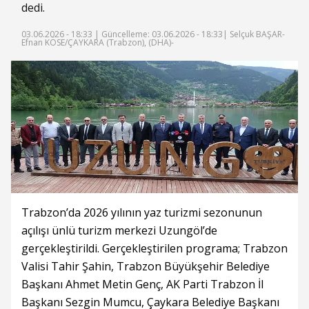
dedi.
03.06.2026 - 18:33 |
Güncelleme: 03.06.2026 - 18:33
| Selçuk BAŞAR-
Efnan KÖSE/ÇAYKARA (Trabzon), (DHA)-
Trabzon’da 2026 yılının yaz turizmi sezonunun
açılışı ünlü turizm merkezi Uzungöl’de
gerçekleştirildi. Gerçekleştirilen programa; Trabzon
Valisi Tahir Şahin, Trabzon Büyükşehir Belediye
Başkanı Ahmet Metin Genç, AK Parti Trabzon İl
Başkanı Sezgin Mumcu, Çaykara Belediye Başkanı