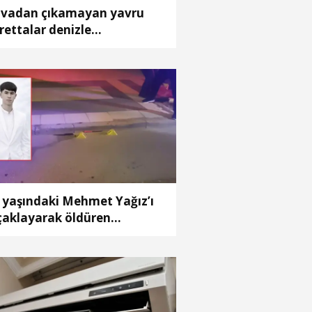
vadan çıkamayan yavru
rettalar denizle
luşturuldu
 yaşındaki Mehmet Yağız’ı
çaklayarak öldüren
ranına 16 yıl hapis cezası