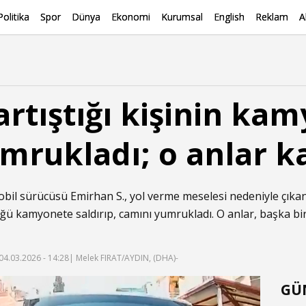
Politika
Spor
Dünya
Ekonomi
Kurumsal
English
Reklam
A
artıştığı kişinin ka
mrukladı; o anlar 
mobil sürücüsü Emirhan S., yol verme meselesi nedeniyle çıkan
rdüğü kamyonete saldırıp, camını yumrukladı. O anlar, başka b
04.03.2026 - 14:28
| Melek FIRAT/AYDIN, (DHA)-
GÜ
f