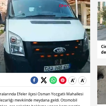
Ci
de
ce
Yükleniyor
Yüklendi
:
:
0%
0%
ıralarında Efeler ilçesi Osman Yozgatlı Mahallesi
Mezarlığı mevkiinde meydana geldi. Otomobil