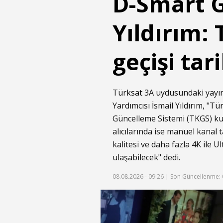
D-Smart G
Yıldırım:
geçişi ta
Türksat
3A uydusundaki yayın
Yardımcısı İsmail Yıldırım, "T
Güncelleme Sistemi (TKGS) kul
alıcılarında ise manuel kanal
kalitesi ve daha fazla 4K ile 
ulaşabilecek" dedi.
08.08.2026 - 09:26 |
Son Güncellenme: 