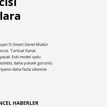
ısı
lara
onuşan D-Smart Genel Müdür
iyoruz. Türksat Kanal
ayacak. Eski model uydu
esintisi
, daha yüksek görüntü
ünyanın daha fazla ülkesine
t
NCEL HABERLER