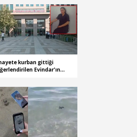
nayete kurban gittiği
ğerlendirilen Evindar'ın
sedi aranıyor