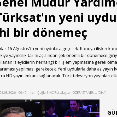
enel Müdür Yardımc
 Türksat'ın yeni uydu
rihi bir dönemeç
lar 16 Ağustos'ta yeni uydulara geçecek. Konuya ilişkin k
ürkiye yayıncılık tarihi açısından çok önemli bir dönemece gir
lanan izleyicilerin herhangi bir işlem yapmasına gerek olm
 taraması yapılması gerekecek. Yeni uydularla daha az
yayın k
Ultra HD yayın imkanı sağlanacak. Türk televizyon yayınları d
08.08.2026 - 09:40
| İrem Çağla ZİNCİRLİ-Ulaşcan ÖZER/İSTANBUL, (DHA) -
f
GÜ