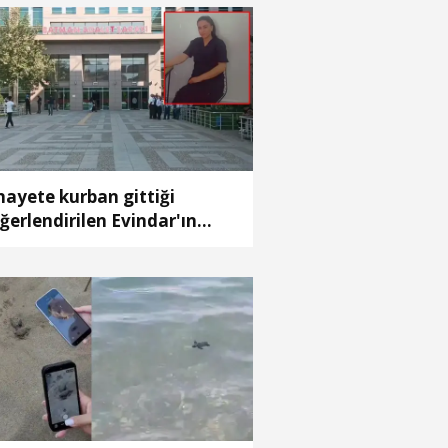
nayete kurban gittiği
ğerlendirilen Evindar'ın
sedi aranıyor