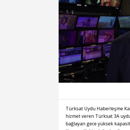
Süre
Toplam
Süre
/
Yükleniyor
Yüklendi
:
:
0%
0%
Türksat Uydu Haberleşme Kabl
hizmet veren Türksat 3A uydu
bağlayan gece yüksek kapasitel