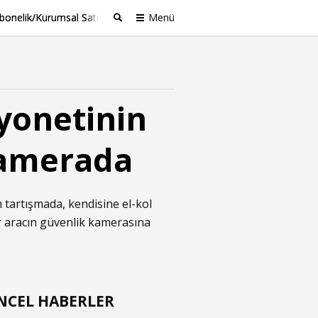
bonelik/Kurumsal Satış
Menü
Ara
myonetinin
kamerada
 tartışmada, kendisine el-kol
ir aracın güvenlik kamerasına
NCEL HABERLER
t