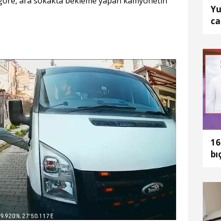
 göre, ara sokakta bekleme yapan kamyonetin
Yu
ca
bu
16
bı
ak