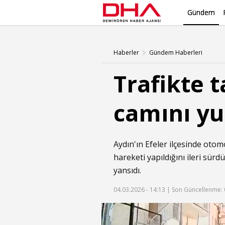
Gündem
Haberler
Gündem Haberleri
Trafikte t
camını yu
Aydın'ın Efeler ilçesinde oto
hareketi yapıldığını ileri sü
yansıdı.
04.03.2026 - 14:13 |
Son Güncellenme: 