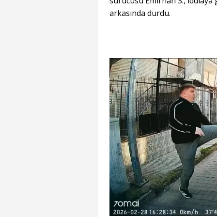
sürücüsü Emirhan S., iddiaya
arkasında durdu.