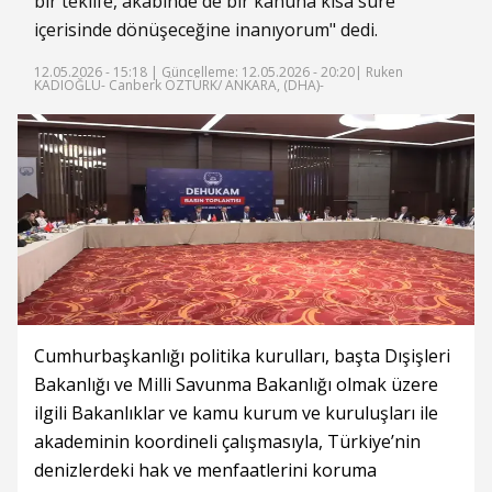
bir teklife, akabinde de bir kanuna kısa süre
içerisinde dönüşeceğine inanıyorum" dedi.
12.05.2026 - 15:18 |
Güncelleme: 12.05.2026 - 20:20
| Ruken
KADIOĞLU- Canberk ÖZTÜRK/ ANKARA, (DHA)-
Cumhurbaşkanlığı politika kurulları, başta Dışişleri
Bakanlığı ve Milli Savunma Bakanlığı olmak üzere
ilgili Bakanlıklar ve kamu kurum ve kuruluşları ile
akademinin koordineli çalışmasıyla, Türkiye’nin
denizlerdeki hak ve menfaatlerini koruma