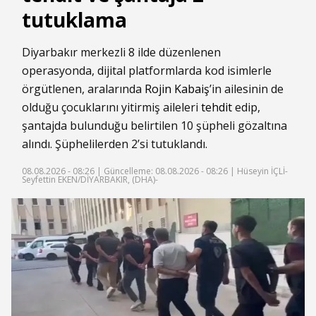
tutuklama
Diyarbakır merkezli 8 ilde düzenlenen
operasyonda, dijital platformlarda kod isimlerle
örgütlenen, aralarında
Rojin Kabaiş
’in ailesinin de
olduğu çocuklarını yitirmiş aileleri
tehdit
edip,
şantajda bulunduğu belirtilen 10 şüpheli gözaltına
alındı. Şüphelilerden 2’si tutuklandı.
08.08.2026 - 08:26 |
Güncelleme: 08.08.2026 - 08:26
| Hüseyin İÇLİ-
Seyfettin EKEN/DİYARBAKIR, (DHA)-