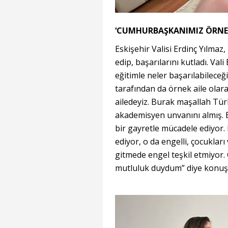
‘CUMHURBAŞKANIMIZ ÖRNEK
Eskişehir Valisi Erdinç Yılmaz, 
edip, başarılarını kutladı. Val
eğitimle neler başarılabilec
tarafından da örnek aile olar
ailedeyiz. Burak maşallah Tür
akademisyen unvanını almış. E
bir gayretle mücadele ediyor.
ediyor, o da engelli, çocukları
gitmede engel teşkil etmiyor
mutluluk duydum” diye konuş