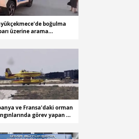
yükçekmece'de boğulma
barı üzerine arama
lışması başlatıldı
panya ve Fransa'daki orman
ngınlarında görev yapan 4
ak Türkiye'ye döndü