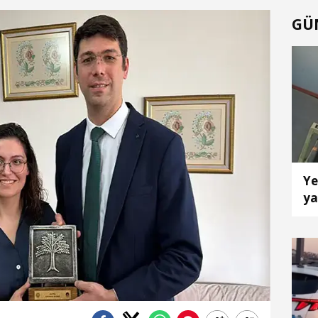
GÜ
Ye
ya
k