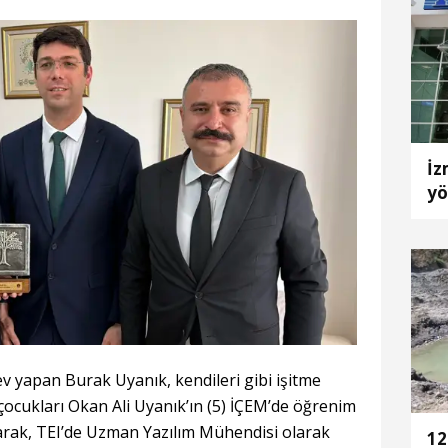
İz
yö
Ağ
tu
ev yapan Burak Uyanık, kendileri gibi işitme
çocukları Okan Ali Uyanık’ın (5) İÇEM’de öğrenim
narak, TEI’de Uzman Yazılım Mühendisi olarak
12