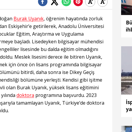
k doğan
Burak Uyanık
, öğrenim hayatında zorluk
Bü
dan Eskişehir’e getirilerek, Anadolu Üniversitesi
ih
Çocuklar Eğitim, Araştırma ve Uygulama
ça
rmeye başladı. Lisedeyken bilgisayar mühendisi
ngelliler lisesinde bu dalda eğitim olmadığını
oldu. Meslek lisesini derece ile bitiren Uyanık,
mek için önce ön lisans programında bilgisayar
lümünü bitirdi, daha sonra ise Dikey Geçiş
hendisliği bölümüne yerleşti. Kendisi gibi işitme
evli olan Burak Uyanık, yüksek lisans eğitimini
 yılında
doktora
programına başvurdu. 2023
İs
aşarıyla tamamlayan Uyanık, Türkiye’de doktora
ya
oldu.
uç