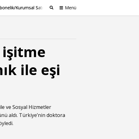
bonelik/Kurumsal Satış
Menü
Ara
 işitme
k ile eşi
ile ve Sosyal Hizmetler
ünü aldı. Türkiye’nin
doktora
öyledi.