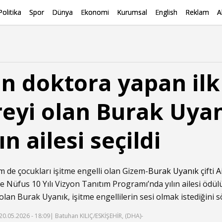
Politika
Spor
Dünya
Ekonomi
Kurumsal
English
Reklam
A
in doktora yapan ilk
reyi olan Burak Uyanı
n ailesi seçildi
m de çocukları işitme engelli olan Gizem-
Burak Uyanık
çifti
A
ve Nüfus 10 Yılı Vizyon Tanıtım Programı’nda yılın ailesi ödül
 olan Burak Uyanık, işitme engellilerin sesi olmak istediğini s
20.05.2026 - 18:09
| Batuhan KILIÇ/ESKİŞEHİR, (DHA)-