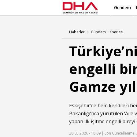
Gündem
Haberler
Gündem Haberleri
Türkiye’n
engelli bi
Gamze yılı
Eskişehir’de hem kendileri he
Bakanlığı’nca yürütülen ‘Aile 
yapan ilk işitme engelli bireyi
20.05.2026 - 18:09 |
Son Güncellenme: 