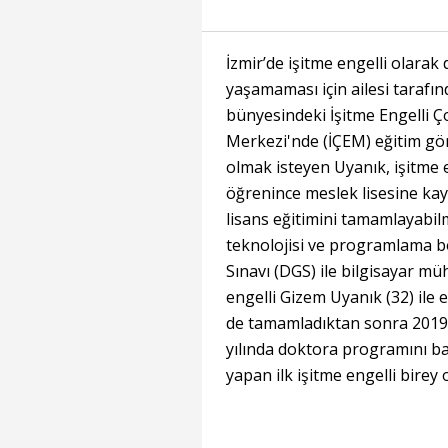
İzmir’de işitme engelli olara
yaşamaması için ailesi tarafın
bünyesindeki İşitme Engelli 
Merkezi'nde (İÇEM) eğitim gö
olmak isteyen Uyanık, işitme e
öğrenince meslek lisesine kayd
lisans eğitimini tamamlayabil
teknolojisi ve programlama bö
Sınavı (DGS) ile bilgisayar mü
engelli Gizem Uyanık (32) ile 
de tamamladıktan sonra 2019
yılında doktora programını b
yapan ilk işitme engelli birey 