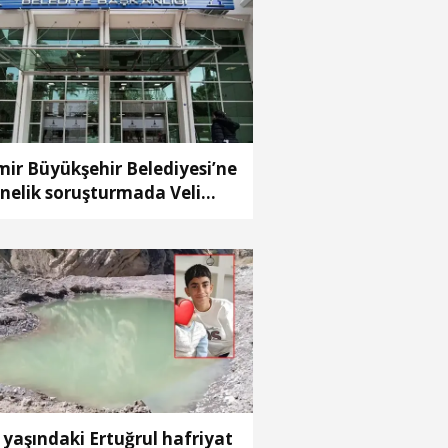
mir Büyükşehir Belediyesi’ne
nelik soruşturmada Veli
baba'nın ağabeyi
tuklandı
 yaşındaki Ertuğrul hafriyat