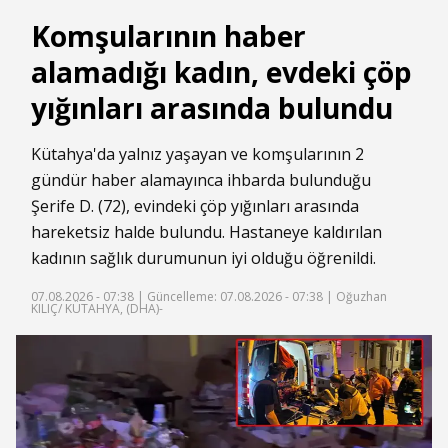
Komşularının haber
alamadığı kadın, evdeki çöp
yığınları arasında bulundu
Kütahya'da yalnız yaşayan ve komşularının 2
gündür haber alamayınca ihbarda bulunduğu
Şerife D. (72), evindeki çöp yığınları arasında
hareketsiz halde bulundu. Hastaneye kaldırılan
kadının sağlık durumunun iyi olduğu öğrenildi.
07.08.2026 - 07:38 |
Güncelleme: 07.08.2026 - 07:38
| Oğuzhan
KILIÇ/ KÜTAHYA, (DHA)-