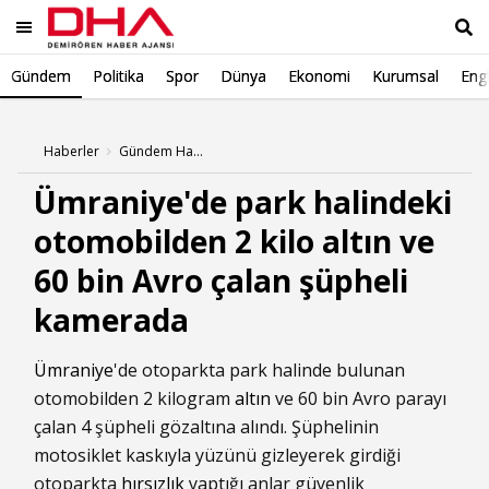
Gündem
Politika
Spor
Dünya
Ekonomi
Kurumsal
Engl
Ara
Haberler
Gündem Haberleri
Ümraniye'de park halindeki
otomobilden 2 kilo altın ve
60 bin Avro çalan şüpheli
kamerada
Ümraniye
'de otoparkta park halinde bulunan
otomobilden 2 kilogram
altın
ve 60 bin Avro parayı
çalan 4 şüpheli gözaltına alındı. Şüphelinin
motosiklet kaskıyla yüzünü gizleyerek girdiği
otoparkta
hırsızlık
yaptığı anlar güvenlik