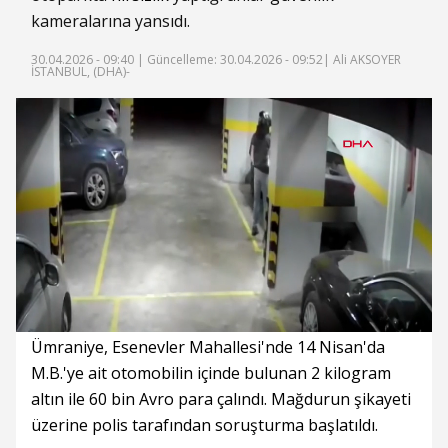
kameralarına yansıdı.
30.04.2026 - 09:40 |
Güncelleme: 30.04.2026 - 09:52
| Ali AKSOYER
İSTANBUL, (DHA)-
Süre
Toplam
Süre
/
Yükleniyor
Yüklendi
:
:
0%
0%
Ümraniye, Esenevler Mahallesi'nde 14 Nisan'da
M.B.'ye ait otomobilin içinde bulunan 2 kilogram
altın ile 60 bin Avro para çalındı. Mağdurun şikayeti
üzerine polis tarafından soruşturma başlatıldı.