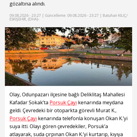
gözaltına alındı.
09.08.2026 - 23:27 |
Güncelleme: 09.08.2026 - 23:27
| Batuhan KILIÇ/
ESKİŞEHİR, (DHA)-
Olay, Odunpazarı ilçesine bağlı Deliklitaş Mahallesi
Kafadar Sokak’ta
Porsuk Çayı
kenarında meydana
geldi. Çevredeki bir otoparkta görevli Murat K.,
Porsuk Çayı
kenarında telefonla konuşan Okan K.’yi
suya itti. Olayı gören çevredekiler, Porsuk’a
atlayarak, suda çırpınan Okan K.’yi kurtarıp, kıyıya