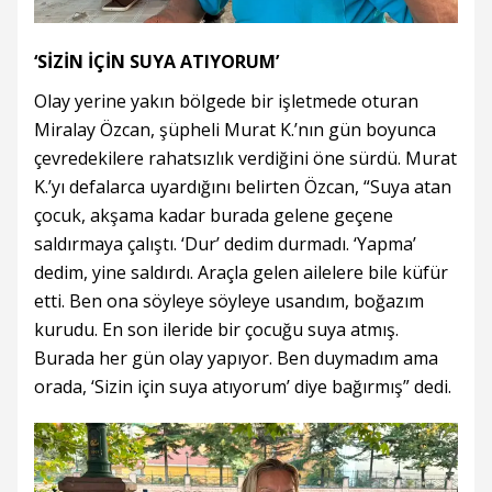
‘SİZİN İÇİN SUYA ATIYORUM’
Olay yerine yakın bölgede bir işletmede oturan
Miralay Özcan, şüpheli Murat K.’nın gün boyunca
çevredekilere rahatsızlık verdiğini öne sürdü. Murat
K.’yı defalarca uyardığını belirten Özcan, “Suya atan
çocuk, akşama kadar burada gelene geçene
saldırmaya çalıştı. ‘Dur’ dedim durmadı. ‘Yapma’
dedim, yine saldırdı. Araçla gelen ailelere bile küfür
etti. Ben ona söyleye söyleye usandım, boğazım
kurudu. En son ileride bir çocuğu suya atmış.
Burada her gün olay yapıyor. Ben duymadım ama
orada, ‘Sizin için suya atıyorum’ diye bağırmış” dedi.