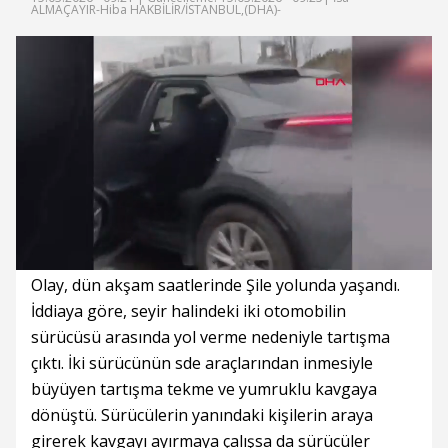
ALMAÇAYIR-Hiba HAKBİLİR/İSTANBUL,(DHA)-
Süre
Toplam
Süre
/
Yükleniyor
Yüklendi
:
:
0%
0%
Olay, dün akşam saatlerinde Şile yolunda yaşandı.
İddiaya göre, seyir halindeki iki otomobilin
sürücüsü arasında yol verme nedeniyle tartışma
çıktı. İki sürücünün sde araçlarından inmesiyle
büyüyen tartışma tekme ve yumruklu kavgaya
dönüştü. Sürücülerin yanındaki kişilerin araya
girerek kavgayı ayırmaya çalışsa da sürücüler