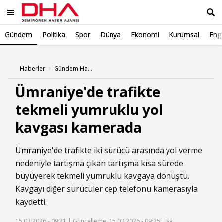
Gündem
Politika
Spor
Dünya
Ekonomi
Kurumsal
Engl
Ara
Haberler
Gündem Haberleri
Ümraniye'de trafikte
tekmeli yumruklu yol
kavgası kamerada
Ümraniye
'de trafikte iki sürücü arasında yol verme
nedeniyle tartışma çıkan tartışma kısa sürede
büyüyerek tekmeli yumruklu kavgaya dönüştü.
Kavgayı diğer sürücüler cep telefonu kamerasıyla
kaydetti.
15.03.2026 - 09:21 |
Güncelleme: 15.03.2026 - 09:25
| İsa