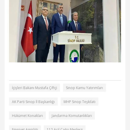
İçişleri Bakanı Mustafa Çiftçi
Sinop Kamu Yatırımları
AK Parti Sinop İl Başkanlığı
MHP Sinop Teşkilatı
Hükümet Konakları
Jandarma Komutanlıkları
Emniyet Amirliği
112 Acil Çağrı Merkezi