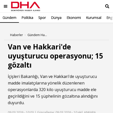
Gündem
Politika
Spor
Dünya
Ekonomi
Kurumsal
Engl
Ara
Haberler
Gündem Haberleri
Van ve Hakkari'de
uyuşturucu operasyonu; 15
gözaltı
İçişleri Bakanlığı,
Van ve Hakkari
'de uyuşturucu
madde imalatçılarına yönelik düzenlenen
operasyonlarda 320 kilo uyuşturucu madde ele
geçirildiğini ve 15 şüphelinin gözaltına alındığını
duyurdu.
09.03.2026 - 10:03 |
Güncelleme: 09.03.2026 - 10:44
| ANKARA,