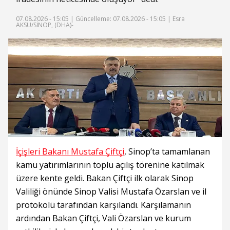
07.08.2026 - 15:05 |
Güncelleme: 07.08.2026 - 15:05
| Esra
AKSU/SİNOP, (DHA)-
İçişleri Bakanı Mustafa Çiftçi
, Sinop’ta tamamlanan
kamu yatırımlarının toplu açılış törenine katılmak
üzere kente geldi. Bakan Çiftçi ilk olarak Sinop
Valiliği önünde Sinop Valisi Mustafa Özarslan ve il
protokolü tarafından karşılandı. Karşılamanın
ardından Bakan Çiftçi, Vali Özarslan ve kurum