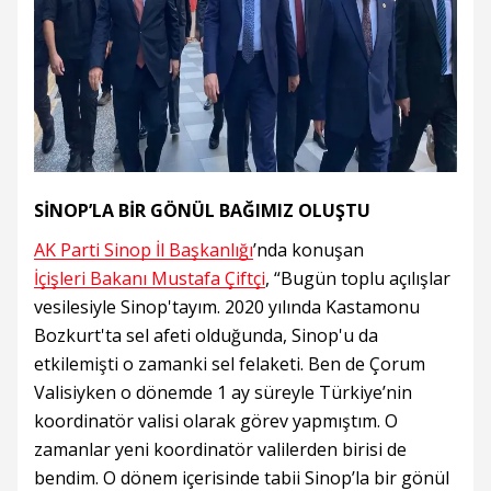
SİNOP’LA BİR GÖNÜL BAĞIMIZ OLUŞTU
AK Parti Sinop İl Başkanlığı
’nda konuşan
İçişleri Bakanı Mustafa Çiftçi
, “Bugün toplu açılışlar
vesilesiyle Sinop'tayım. 2020 yılında Kastamonu
Bozkurt'ta sel afeti olduğunda, Sinop'u da
etkilemişti o zamanki sel felaketi. Ben de Çorum
Valisiyken o dönemde 1 ay süreyle Türkiye’nin
koordinatör valisi olarak görev yapmıştım. O
zamanlar yeni koordinatör valilerden birisi de
bendim. O dönem içerisinde tabii Sinop’la bir gönül