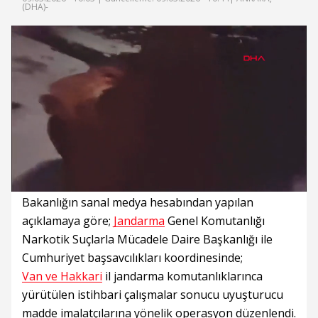
(DHA)-
Süre
Toplam
Süre
/
Yükleniyor
Yüklendi
:
:
0%
0%
Bakanlığın sanal medya hesabından yapılan
açıklamaya göre;
Jandarma
Genel Komutanlığı
Narkotik Suçlarla Mücadele Daire Başkanlığı ile
Cumhuriyet başsavcılıkları koordinesinde;
Van ve Hakkari
il jandarma komutanlıklarınca
yürütülen istihbari çalışmalar sonucu uyuşturucu
madde imalatçılarına yönelik operasyon düzenlendi.