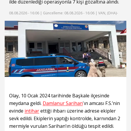
ilde düzenlediği operasyonla 7 kişi gözaltına alındı.
08.08.2026 - 16:06 |
Güncelleme: 08.08.2026 - 16:06
| VAN, (DHA)-
Olay, 10 Ocak 2024 tarihinde Başkale ilçesinde
meydana geldi.
Damlanur Sarihan
'ın amcası F.S.’nin
evinde
intihar
ettiği ihbarı üzerine adrese ekipler
sevk edildi. Ekiplerin yaptığı kontrolde, karnından 2
mermiyle vurulan Sarihan’ın öldüğü tespit edildi.