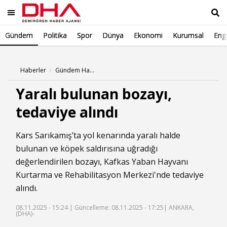
Gündem
Politika
Spor
Dünya
Ekonomi
Kurumsal
Engl
Ara
Haberler
Gündem Haberleri
Yaralı bulunan bozayı,
tedaviye alındı
Kars Sarıkamış’ta yol kenarında yaralı halde
bulunan ve köpek saldırısına uğradığı
değerlendirilen
bozayı
, Kafkas Yaban Hayvanı
Kurtarma ve Rehabilitasyon Merkezi'nde tedaviye
alındı.
08.11.2025 - 15:24 |
Güncelleme: 08.11.2025 - 17:25
| ANKARA,
(DHA)-