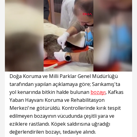
Süre
Toplam
Süre
/
Yükleniyor
Yüklendi
:
:
0%
0%
Doğa Koruma ve Milli Parklar Genel Müdürlüğü
tarafından yapılan açıklamaya göre; Sarıkamış'ta
yol kenarında bitkin halde bulunan
bozayı
, Kafkas
Yaban Hayvanı Koruma ve Rehabilitasyon
Merkezi'ne götürüldü. Kontrollerinde kırık tespit
edilmeyen bozayının vücudunda çeşitli yara ve
eziklere rastlandı. Köpek saldırısına uğradığı
değerlendirilen bozayı, tedaviye alındı.