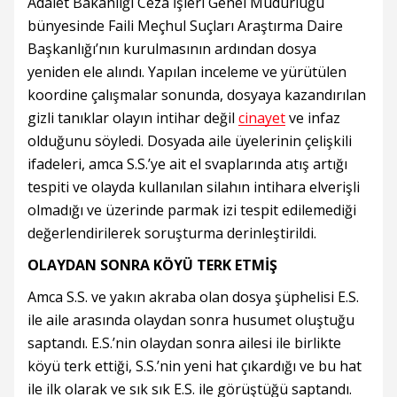
Adalet Bakanlığı Ceza İşleri Genel Müdürlüğü
bünyesinde Faili Meçhul Suçları Araştırma Daire
Başkanlığı’nın kurulmasının ardından dosya
yeniden ele alındı. Yapılan inceleme ve yürütülen
koordine çalışmalar sonunda, dosyaya kazandırılan
gizli tanıklar olayın intihar değil
cinayet
ve infaz
olduğunu söyledi. Dosyada aile üyelerinin çelişkili
ifadeleri, amca S.S.’ye ait el svaplarında atış artığı
tespiti ve olayda kullanılan silahın intihara elverişli
olmadığı ve üzerinde parmak izi tespit edilemediği
değerlendirilerek soruşturma derinleştirildi.
OLAYDAN SONRA KÖYÜ TERK ETMİŞ
Amca S.S. ve yakın akraba olan dosya şüphelisi E.S.
ile aile arasında olaydan sonra husumet oluştuğu
saptandı. E.S.’nin olaydan sonra ailesi ile birlikte
köyü terk ettiği, S.S.’nin yeni hat çıkardığı ve bu hat
ile ilk olarak ve sık sık E.S. ile görüştüğü saptandı.