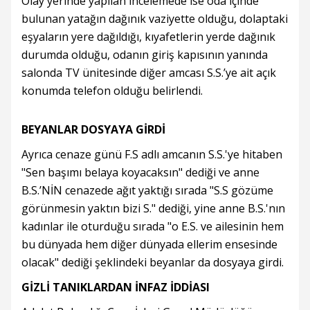
Olay yerinde yapılan incelemede ise oda içinde
bulunan yatağın dağınık vaziyette olduğu, dolaptaki
eşyaların yere dağıldığı, kıyafetlerin yerde dağınık
durumda olduğu, odanın giriş kapısının yanında
salonda TV ünitesinde diğer amcası S.S.’ye ait açık
konumda telefon olduğu belirlendi.
BEYANLAR DOSYAYA GİRDİ
Ayrıca cenaze günü F.S adlı amcanın S.S.'ye hitaben
"Sen başımı belaya koyacaksın" dediği ve anne
B.S.’NİN cenazede ağıt yaktığı sırada "S.S gözüme
görünmesin yaktın bizi S." dediği, yine anne B.S.'nın
kadınlar ile oturduğu sırada "o E.S. ve ailesinin hem
bu dünyada hem diğer dünyada ellerim ensesinde
olacak" dediği şeklindeki beyanlar da dosyaya girdi.
GİZLİ TANIKLARDAN İNFAZ İDDİASI