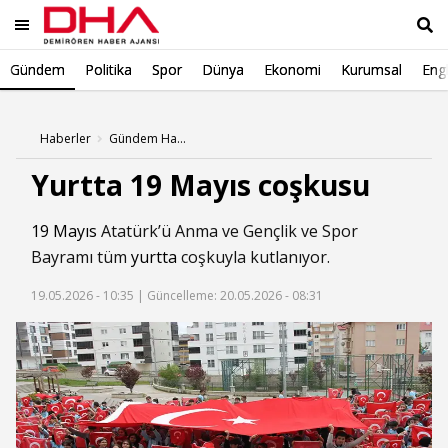
Gündem
Politika
Spor
Dünya
Ekonomi
Kurumsal
Engl
Ara
Haberler
Gündem Haberleri
Yurtta 19 Mayıs coşkusu
19 Mayıs
Atatürk’ü Anma ve Gençlik ve Spor
Bayramı tüm
yurtta
coşkuyla kutlanıyor.
19.05.2026 - 10:35 |
Güncelleme: 20.05.2026 - 08:31