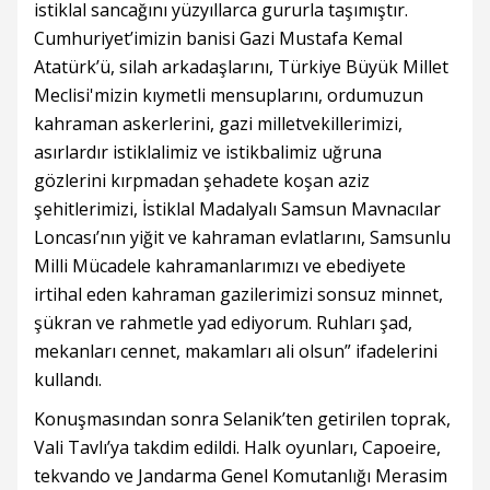
istiklal sancağını yüzyıllarca gururla taşımıştır.
Cumhuriyet’imizin banisi Gazi Mustafa Kemal
Atatürk’ü, silah arkadaşlarını, Türkiye Büyük Millet
Meclisi'mizin kıymetli mensuplarını, ordumuzun
kahraman askerlerini, gazi milletvekillerimizi,
asırlardır istiklalimiz ve istikbalimiz uğruna
gözlerini kırpmadan şehadete koşan aziz
şehitlerimizi, İstiklal Madalyalı Samsun Mavnacılar
Loncası’nın yiğit ve kahraman evlatlarını, Samsunlu
Milli Mücadele kahramanlarımızı ve ebediyete
irtihal eden kahraman gazilerimizi sonsuz minnet,
şükran ve rahmetle yad ediyorum. Ruhları şad,
mekanları cennet, makamları ali olsun” ifadelerini
kullandı.
Konuşmasından sonra Selanik’ten getirilen toprak,
Vali Tavlı’ya takdim edildi. Halk oyunları, Capoeire,
tekvando ve Jandarma Genel Komutanlığı Merasim