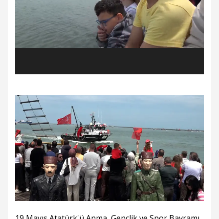
19 Mayıs Atatürk'ü Anma, Gençlik ve Spor Bayramı